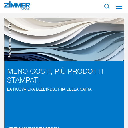
Inizio
Settori
Costruzione macchine e impiantistica
Carta e stampa
Foto generata tramite l'IA
MENO COSTI, PIÙ PRODOTTI
STAMPATI
LA NUOVA ERA DELL'INDUSTRIA DELLA CARTA