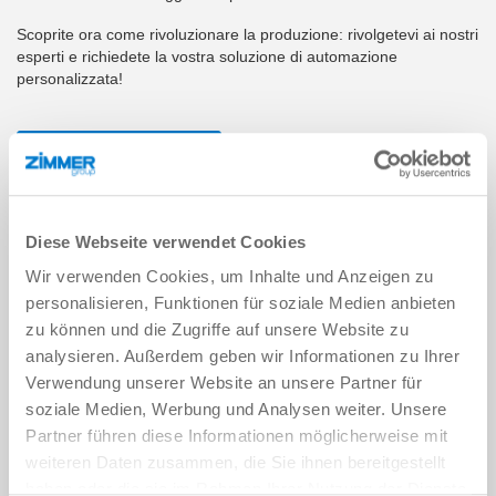
Scoprite ora come rivoluzionare la produzione: rivolgetevi ai nostri
esperti e richiedete la vostra soluzione di automazione
personalizzata!
SCRIVETECI!
I VOSTRI VANTAGGI:
Diese Webseite verwendet Cookies
Soluzioni personalizzate: su misura per le esigenze della
vostra produzione.
Wir verwenden Cookies, um Inhalte und Anzeigen zu
Efficienza energetica: tecnologie innovative per ridurre il
personalisieren, Funktionen für soziale Medien anbieten
consumo energetico e i costi di esercizio.
zu können und die Zugriffe auf unsere Website zu
Sostenibilità e responsabilità ambientale: soluzioni per
analysieren. Außerdem geben wir Informationen zu Ihrer
soddisfare gli standard ecologici e ridurre al minimo
l'impronta ecologica.
Verwendung unserer Website an unsere Partner für
Controllo di precisione e garanzia di qualità: tecnologia di
soziale Medien, Werbung und Analysen weiter. Unsere
controllo ad alta precisione per risultati sempre di alta
Partner führen diese Informationen möglicherweise mit
qualità.
weiteren Daten zusammen, die Sie ihnen bereitgestellt
Servizio clienti completo: supporto e assistenza a lungo
haben oder die sie im Rahmen Ihrer Nutzung der Dienste
termine per una partnership duratura e di successo.