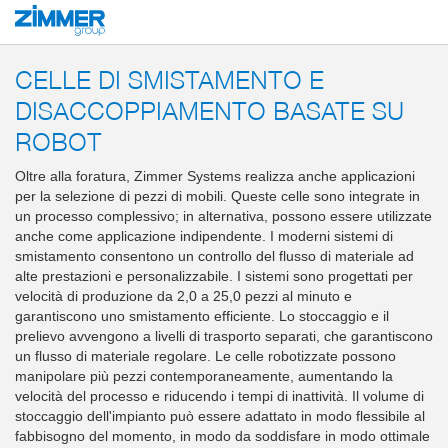
Inizio
Prodotti
Soluzioni di sistema
Macchine e impianti
Celle di smist
CELLE DI SMISTAMENTO E
DISACCOPPIAMENTO BASATE SU
ROBOT
Oltre alla foratura, Zimmer Systems realizza anche applicazioni
per la selezione di pezzi di mobili. Queste celle sono integrate in
un processo complessivo; in alternativa, possono essere utilizzate
anche come applicazione indipendente. I moderni sistemi di
smistamento consentono un controllo del flusso di materiale ad
alte prestazioni e personalizzabile. I sistemi sono progettati per
velocità di produzione da 2,0 a 25,0 pezzi al minuto e
garantiscono uno smistamento efficiente. Lo stoccaggio e il
prelievo avvengono a livelli di trasporto separati, che garantiscono
un flusso di materiale regolare. Le celle robotizzate possono
manipolare più pezzi contemporaneamente, aumentando la
velocità del processo e riducendo i tempi di inattività. Il volume di
stoccaggio dell'impianto può essere adattato in modo flessibile al
fabbisogno del momento, in modo da soddisfare in modo ottimale