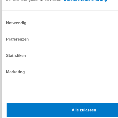
Contatto normalmente aperto (NO)
Cavo con connettore
Einwilligungsauswahl
Notwendig
Präferenzen
MFS02-S-KHC-P3-PNP
Statistiken
0 ... 50 [mm]
Contatto normalmente aperto (NO)
Marketing
Cavo con connettore
Alle zulassen
MFS02-S-KHC-P1-NPN