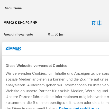
MFS02-K-KHC-P2-PNP
0 ... 50 [mm]
Contatto normalmente aperto (NO)
Cavo con estremità aperta
Diese Webseite verwendet Cookies
Wir verwenden Cookies, um Inhalte und Anzeigen zu personal
soziale Medien anbieten zu können und die Zugriffe auf uns
analysieren. Außerdem geben wir Informationen zu Ihrer Ve
MFS02-S-KHC-P2-PNP
Website an unsere Partner für soziale Medien, Werbung und 
Unsere Partner führen diese Informationen möglicherweise m
0 ... 50 [mm]
zusammen, die Sie ihnen bereitgestellt haben oder die sie 
der Dienste gesammelt haben.
Datenschutzerklärung