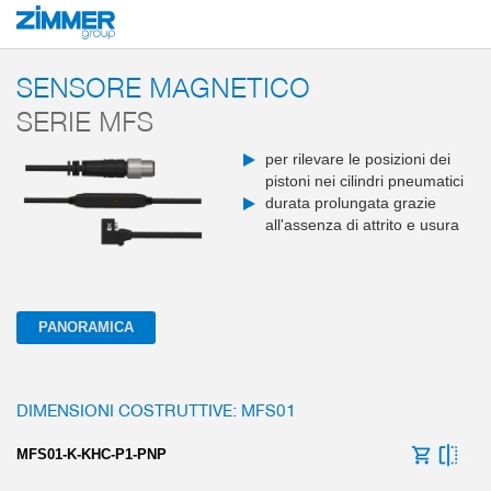
Inizio
Prodotti
Componenti
Comunicazione industriale
Sensoristica e a
SENSORE MAGNETICO
SERIE MFS
per rilevare le posizioni dei
pistoni nei cilindri pneumatici
durata prolungata grazie
all'assenza di attrito e usura
PANORAMICA
DIMENSIONI COSTRUTTIVE: MFS01
MFS01-K-KHC-P1-PNP