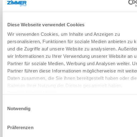
Diese Webseite verwendet Cookies
Wir verwenden Cookies, um Inhalte und Anzeigen zu
personalisieren, Funktionen für soziale Medien anbieten zu 
und die Zugriffe auf unsere Website zu analysieren. Außerd
wir Informationen zu Ihrer Verwendung unserer Website an 
Partner für soziale Medien, Werbung und Analysen weiter. U
Partner führen diese Informationen möglicherweise mit weite
PANORAMICA
BENEFICI NEL DETTAGLIO
Daten zusammen, die Sie ihnen bereitgestellt haben oder die
Rahmen Ihrer Nutzung der Dienste gesammelt haben.
Datenschutzerklärung
DIMENSIONI COSTRUTTIVE: ZSL03
Einwilligungsauswahl
Notwendig
ZSL03-BJ-L70-18F
Präferenzen
da Ø50 Smart Cups