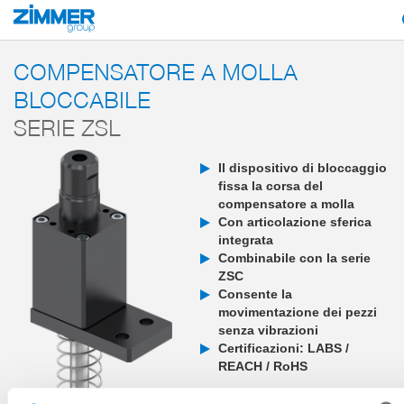
Inizio
Prodotti
Componenti
Tecnica del vuoto
Smart Cups + Smart Lo
COMPENSATORE A MOLLA
BLOCCABILE
SERIE ZSL
Il dispositivo di bloccaggio
fissa la corsa del
compensatore a molla
Con articolazione sferica
integrata
Combinabile con la serie
ZSC
Consente la
movimentazione dei pezzi
senza vibrazioni
Certificazioni: LABS /
REACH / RoHS