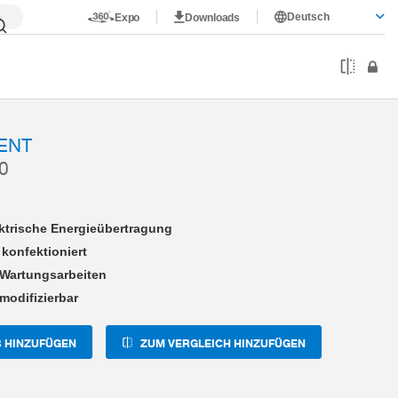
Deutsch
Expo
Downloads
I04-14-A
ENT
0
ektrische Energieübertragung
 konfektioniert
 Wartungsarbeiten
modifizierbar
 HINZUFÜGEN
ZUM VERGLEICH HINZUFÜGEN