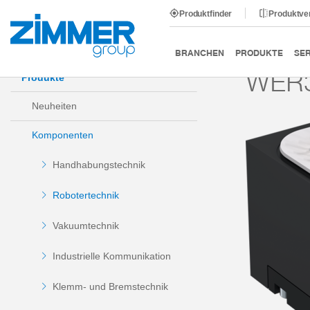
Produktfinder
Produktve
Start
Produkte
Komponenten
Robotertechnik
BRANCHEN
PRODUKTE
SER
WER3
Produkte
Neuheiten
Komponenten
Handhabungstechnik
Robotertechnik
Vakuumtechnik
Industrielle Kommunikation
Klemm- und Bremstechnik