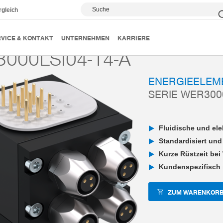
Suche
rgleich
Energieelemente
Serie WER3000 elektrisch
WER3000LS
VICE & KONTAKT
UNTERNEHMEN
KARRIERE
000LSI04-14-A
ENERGIEELEM
SERIE WER300
Fluidische und el
Standardisiert und
Kurze Rüstzeit bei
Kundenspezifisch 
ZUM WARENKORB