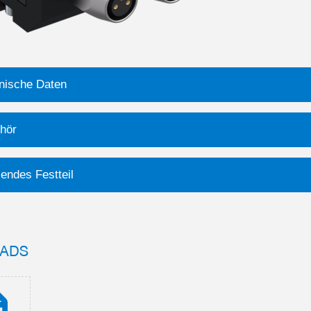
nische Daten
hör
endes Festteil
ADS