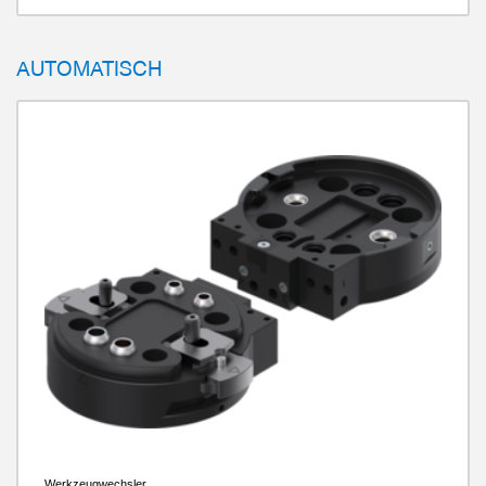
Energieübertragung elektrisch
optional
Verriegelungshub
1 mm
Gewicht
5.3 kg - 15 kg
AUTOMATISCH
Werkzeugwechsler