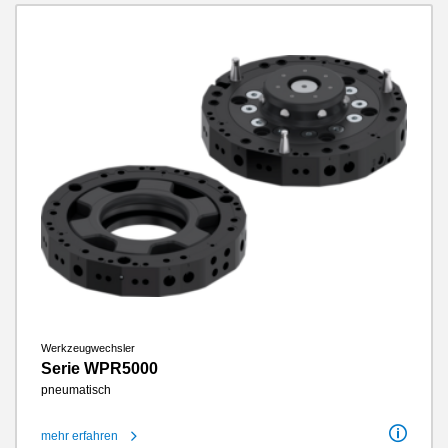
Gewicht
0.31 kg - 0.67 kg
Werkzeugwechsler
Serie WPR5000
pneumatisch
mehr erfahren
Anschlussflansch nach EN ISO 9409-1
31.5 / 40 / 50 / 63 / 80 / 100 / 125 / 160 / 200