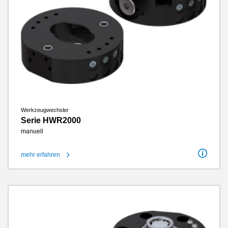
Werkzeugwechsler
Serie HWR2000
manuell
mehr erfahren
Anschlussflansch nach EN ISO 9409-1
31.5 / 40 / 50
Energieübertragung pneumatisch
4 / 8
Energieübertragung elektrisch
optional
Verriegelungshub
4 mm
Wiederholgenauigkeit in Z
0.01 mm
Wiederholgenauigkeit in X, Y
0.02 mm
Gewicht
0.04 kg - 0.23 kg