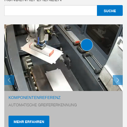
WERKZEUGWE
SERIE WWR100
KOMPONENTENREFERENZ
AUTOMATISCHE GREIFERERKENNUNG
Für sehr hohe
Anschlussflan
TK 200
MEHR ERFAHREN
Energieelemen