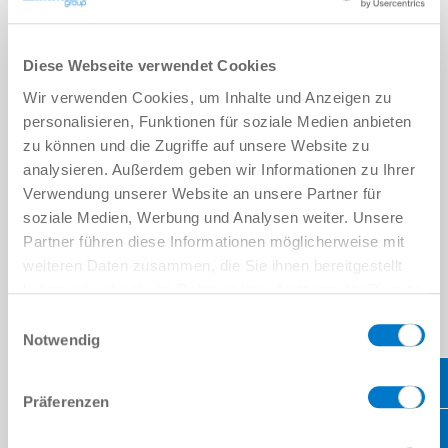
Manueller und automatischer Wechsel möglich
Manueller Wechsel durch seitliche Bedienelemente, ohne
zusätzliches Hilfsmittel wie Inbusschlüssel
Diese Webseite verwendet Cookies
Kann passiv genutzt werden, z.B. über Ablagestationen
Kein zusätzlicher Aktor erforderlich
Wir verwenden Cookies, um Inhalte und Anzeigen zu
personalisieren, Funktionen für soziale Medien anbieten
zu können und die Zugriffe auf unsere Website zu
PNEUMATISCH
analysieren. Außerdem geben wir Informationen zu Ihrer
SERIEN WPR5000 UND WWR1000
Verwendung unserer Website an unsere Partner für
Vollautomatisierter Wechselprozess
soziale Medien, Werbung und Analysen weiter. Unsere
Nutzt doppeltwirkendende, federvorgespannte
Partner führen diese Informationen möglicherweise mit
pneumatischen Kolben für höhere Kräfte und
weiteren Daten zusammen, die Sie ihnen bereitgestellt
Handlingsgewichte
haben oder die sie im Rahmen Ihrer Nutzung der Dienste
Besonders geeignet für schnelle Wechsel und
gesammelt haben.
Datenschutzerklärung
anspruchsvolle Anwendungen
Einwilligungsauswahl
Maximale Sicherheit dank mechanischer Selbsthemmung
Notwendig
Präferenzen
TIPP:
Nutzen Sie unseren Produktfilter, um den richtigen
Werkzeugwechsler für Ihre Anforderungen zu finden!