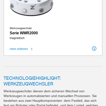
Werkzeugwechsler
Serie WMR2000
magnetisch
mehr erfahren
Anschlussflansch nach EN ISO 9409-1
63
Energieübertragung pneumatisch
4 / 4
Energieübertragung elektrisch
integriert
Wiederholgenauigkeit in Z
0.1 mm
Wiederholgenauigkeit in X, Y
0.1 mm
Reinraumklasse
2
IP-Klasse
IP68
TECHNOLOGIEHIGHLIGHT:
Gewicht
0.21 kg - 0.49 kg
WERKZEUGWECHSLER
Werkzeugwechsler dienen dem sicheren Wechsel von
Werkzeugen in automatisierten und manuellen Prozessen. Sie
bestehen aus zwei Hauptkomponenten: dem Festteil, das sich
fest am Roboter oder Portal befindet, und dem Losteil, welches