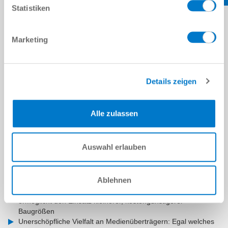
Statistiken
ZUM PRODUKTFILTER
Marketing
Details zeigen
WERKZEUGWECHSLER DER ZIMMER GROUP
Alle zulassen
UNSER KNOW-HOW - IHRE VORTEILE:
Sicherer Halt bei Druckabfall: Ein redundantes System,
Auswahl erlauben
erzeugt durch die Kombination von Federspeicher und
mechanische Selbsthemmung, garantiert Ihnen maximale
Sicherheit
Ablehnen
Extrem flach bauend: Diese Bauweise reduziert die
Momentenbelastung für Ihren Roboter auf ein Minimum und
ermöglicht den Einsatz kleinerer, kostengünstigerer
Baugrößen
Unerschöpfliche Vielfalt an Medienüberträgern: Egal welches