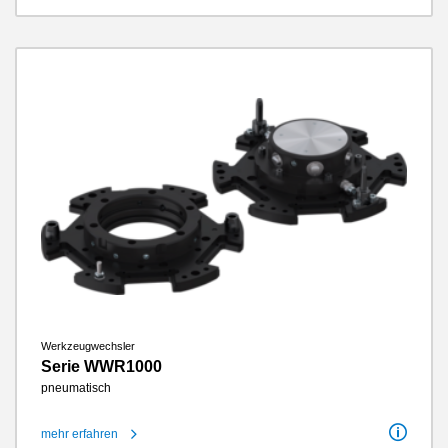
Energieübertragung pneumatisch
4 / 12
Energieübertragung elektrisch
optional
Verriegelungshub
1.2 mm - 2.5 mm
Wiederholgenauigkeit in Z
0.01 mm
Wiederholgenauigkeit in X, Y
0.02 mm
Gewicht
0.094 kg - 11 kg
Werkzeugwechsler
Serie WWR1000
pneumatisch
mehr erfahren
Anschlussflansch nach EN ISO 9409-1
160 / 200