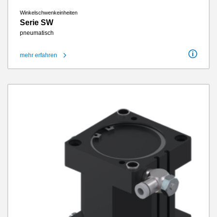
Winkelschwenkeinheiten
Serie SW
pneumatisch
mehr erfahren
Schwenkwinkel
180°
Drehmoment
1.5 Nm - 120 Nm
Energieübertragung pneumatisch
4 / 8
Wartungsfreie Zyklen max.
10 Millionen
IP-Klasse
IP64
Gewicht
1.3 kg - 50 kg