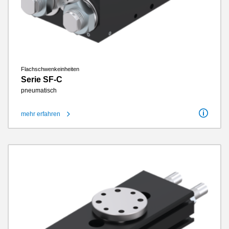
Flachschwenkeinheiten
Serie SF-C
pneumatisch
mehr erfahren
Schwenkwinkel
-90 / 0 / +90°
Schwenkwinkel einstellbar +/-
180°
Drehmoment
1.5 Nm - 130 Nm
Energieübertragung pneumatisch
4 / 8
Wartungsfreie Zyklen max.
10 Millionen
IP-Klasse
IP64
Gewicht
0.64 kg - 42 kg