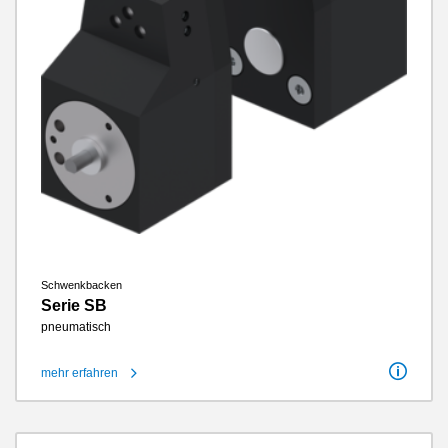
Schwenkbacken
Serie SB
pneumatisch
mehr erfahren
Schwenkwinkel
90 / 180°
Schwenkwinkel einstellbar +/-
3°
Drehmoment pro Backe
0.1 Nm - 1.6 Nm
Wartungsfreie Zyklen max.
10 Millionen