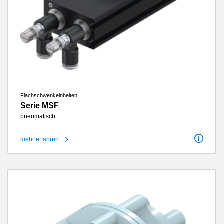
Flachschwenkeinheiten
Serie MSF
pneumatisch
mehr erfahren
Schwenkwinkel
90 / 180°
Drehmoment
0.3 Nm - 1.2 Nm
Energieübertragung pneumatisch
2 / 2
Wartungsfreie Zyklen max.
10 Millionen
IP-Klasse
IP41
Gewicht
0.18 kg - 0.52 kg