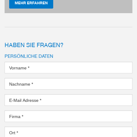
MEHR ERFAHREN
HABEN SIE FRAGEN?
PERSÖNLICHE DATEN
Vorname
*
r Direktantrieb
Nachname
*
 Kräfte und
Einstellbare Endlagend
Stoßdämpfer
Mehrfach kugelgelager
E-Mail Adresse
*
Momentenaufnahme
mehr
Firma
*
Ort
*