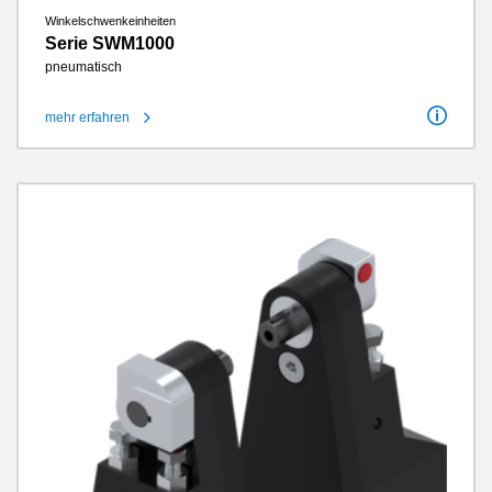
Winkelschwenkeinheiten
Serie SWM1000
pneumatisch
mehr erfahren
Schwenkwinkel
90°
Schwenkwinkel einstellbar +/-
3°
Drehmoment 0°
10 Nm - 150 Nm
Wartungsfreie Zyklen max.
10 Millionen
IP-Klasse
IP30
Gewicht
1 kg - 5.5 kg