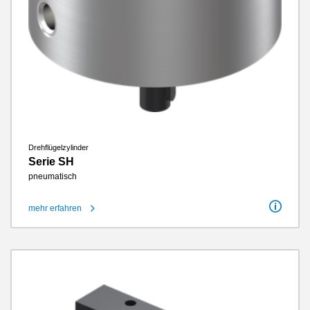
Drehflügelzylinder
Serie SH
pneumatisch
mehr erfahren
Schwenkwinkel
360°
Drehmoment Außenflügel
2.73 Nm - 7.2 Nm
Drehmoment Innenflügel
0.59 Nm - 2.35 Nm
Wartungsfreie Zyklen max.
1.5 Millionen
IP-Klasse
IP54
Gewicht
0.54 kg - 1.2 kg