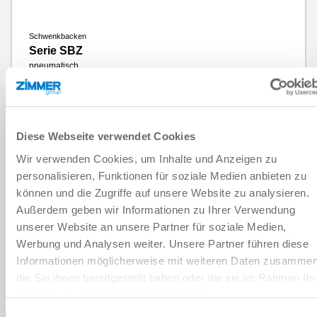
Schwenkbacken
Serie SBZ
pneumatisch
mehr erfahren
Schwenkwinkel
180°
Schwenkwinkel einstellbar +/-
3°
Drehmoment pro Backe
1.2 Nm - 57 Nm
Diese Webseite verwendet Cookies
Wartungsfreie Zyklen max.
10 Millionen
ELEKTRISCH
IP-Klasse
IP54
Wir verwenden Cookies, um Inhalte und Anzeigen zu
Gewicht
0.47 kg - 27 kg
personalisieren, Funktionen für soziale Medien anbieten zu
können und die Zugriffe auf unsere Website zu analysieren.
Außerdem geben wir Informationen zu Ihrer Verwendung
unserer Website an unsere Partner für soziale Medien,
Werbung und Analysen weiter. Unsere Partner führen diese
Informationen möglicherweise mit weiteren Daten zusammen
die Sie ihnen bereitgestellt haben oder die sie im Rahmen Ihr
Nutzung der Dienste gesammelt haben.
Datenschutzerklärung
Einwilligungsauswahl