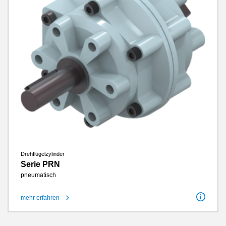
Drehflügelzylinder
Serie PRN
pneumatisch
mehr erfahren
Schwenkwinkel
100°
Startwinkel
40°
Drehmoment
0.15 Nm - 247 Nm