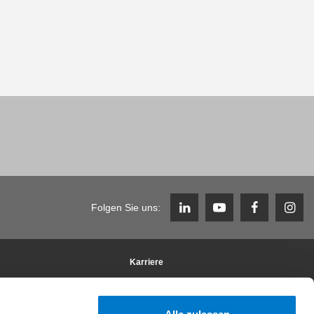
Folgen Sie uns:
Karriere
Arbeiten im Team & Benefits
Stellenangebote
Initiativbewerbung