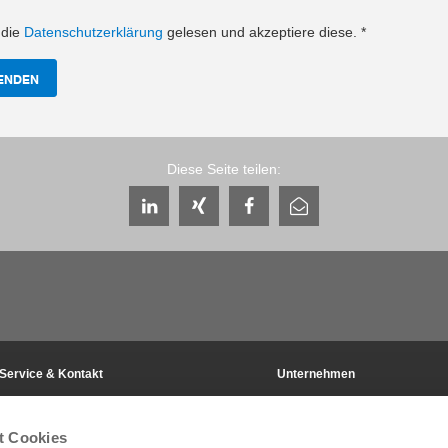
 die
Datenschutzerklärung
gelesen und akzeptiere diese.
*
ENDEN
Diese Seite teilen:
Service & Kontakt
Unternehmen
Ansprechpartner weltweit
THE KNOW-HOW FACTORY
Service-Kontakt
Historie
t Cookies
Kontaktformular
Produktionsstandorte