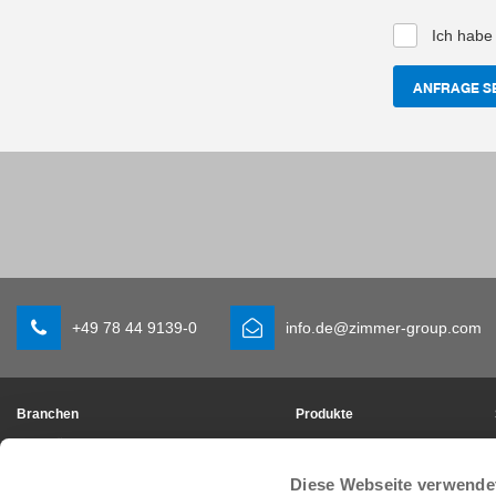
Ich habe
ANFRAGE S
+49 78 44 9139-0
info.de@zimmer-group.com
Branchen
Produkte
Mobilität
Neuheiten
Maschinen- und Anlagenbau
Komponenten
Diese Webseite verwende
Konsumgüter
Systemlösungen