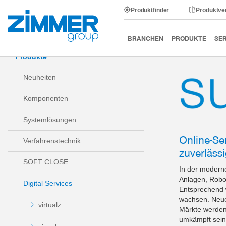
Produktfinder
Produktve
Start
Produkte
Digital Services
supportz
BRANCHEN
PRODUKTE
SER
Produkte
Neuheiten
Komponenten
Systemlösungen
Online-Se
Verfahrenstechnik
zuverlässi
SOFT CLOSE
In der modern
Anlagen, Robo
Digital Services
Entsprechend w
wachsen. Neue
virtualz
Märkte werden 
umkämpft sein 