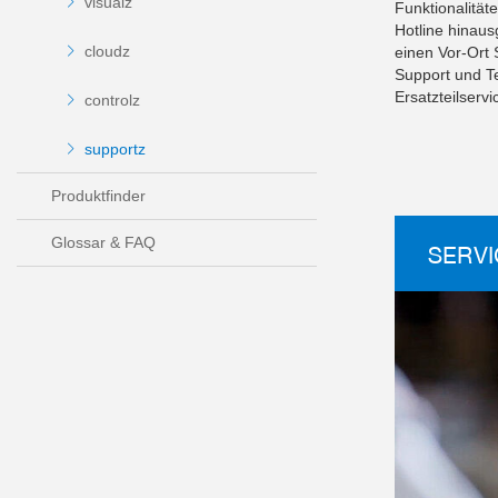
visualz
Funktionalität
Hotline hinaus
cloudz
einen Vor-Ort 
Support und Te
Ersatzteilser
controlz
supportz
Produktfinder
Glossar & FAQ
SERVI