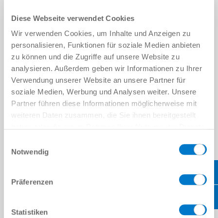
Firma
*
Abteilung
Diese Webseite verwendet Cookies
Wir verwenden Cookies, um Inhalte und Anzeigen zu
Straße
*
personalisieren, Funktionen für soziale Medien anbieten
zu können und die Zugriffe auf unsere Website zu
Ort
*
analysieren. Außerdem geben wir Informationen zu Ihrer
Verwendung unserer Website an unsere Partner für
Land
*
soziale Medien, Werbung und Analysen weiter. Unsere
Partner führen diese Informationen möglicherweise mit
PLZ
*
weiteren Daten zusammen, die Sie ihnen bereitgestellt
haben oder die sie im Rahmen Ihrer Nutzung der Dienste
gesammelt haben.
Datenschutzerklärung
Bundesland
Einwilligungsauswahl
Notwendig
KONTAKT
E-Mail Adresse
*
Präferenzen
Telefon
Statistiken