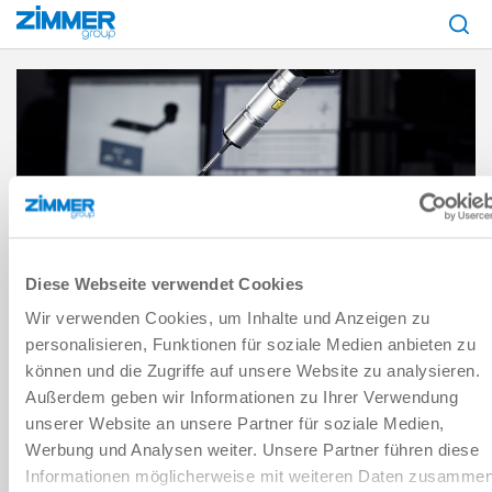
Inicio
Empresa
Gestión de la calidad, la energía y el medio ambiente
Certif
CERTIFICACIONES
Diese Webseite verwendet Cookies
ATEX, IPA, DIN ISO 9001 & CO.
Wir verwenden Cookies, um Inhalte und Anzeigen zu
Un esmerado diseño, materiales de alta calidad y el proceso de
personalisieren, Funktionen für soziale Medien anbieten zu
recubrimiento más moderno garantizan la funcionalidad, la
können und die Zugriffe auf unsere Website zu analysieren.
eficiencia y una larga duración de nuestros productos. Uno de
Außerdem geben wir Informationen zu Ihrer Verwendung
nuestros requisitos es ofrecerle la máxima calidad para todos los
unserer Website an unsere Partner für soziale Medien,
productos y servicios.
Werbung und Analysen weiter. Unsere Partner führen diese
Para ello, periódicamente encargamos a organismos
Informationen möglicherweise mit weiteren Daten zusammen
independientes la comprobación de nuestra propias bases.