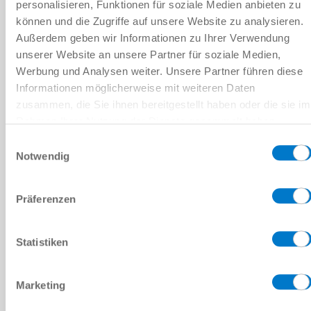
personalisieren, Funktionen für soziale Medien anbieten zu
können und die Zugriffe auf unsere Website zu analysieren.
Außerdem geben wir Informationen zu Ihrer Verwendung
MATCH - Brida angular
unserer Website an unsere Partner für soziale Medien,
Werbung und Analysen weiter. Unsere Partner führen diese
más información
Informationen möglicherweise mit weiteren Daten
zusammen, die Sie ihnen bereitgestellt haben oder die sie im
Rahmen Ihrer Nutzung der Dienste gesammelt haben.
Datenschutzerklärung
Einwilligungsauswahl
Notwendig
LO MÁS DESTACADO DE LA TECNOLOGÍA
Präferenzen
Statistiken
REFERENCIAS DE CLIENTES
Marketing