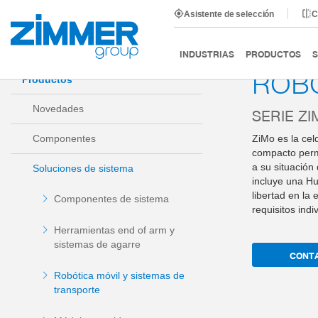
Asistente de selección
C
Inicio
Productos
Soluciones de sistema
Robótica m
INDUSTRIAS
PRODUCTOS
S
ROBO
Productos
Novedades
SERIE Z
Componentes
ZiMo es la cel
compacto permi
a su situación
Soluciones de sistema
incluye una Hu
libertad en la
Componentes de sistema
requisitos indi
Herramientas end of arm y
sistemas de agarre
CONT
Robótica móvil y sistemas de
transporte