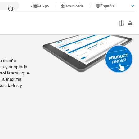
Español
Expo
Downloads
Su diseño
ita y adaptada
rol lateral, que
e la máxima
ecesidades y