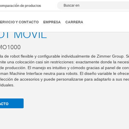
Buscar en
omparación de productos
óvil y sistemas de transporte
Robot móvil
ERVICIO Y CONTACTO
EMPRESA
CARRERA
T MÓVIL
IMO1000
da de robot flexible y configurable individualmente de Zimmer Group. 
te una colocación casi sin restricciones: exactamente donde la neces
 de producción. El manejo es intuitivo y cómodo gracias al panel de cont
man Machine Interface neutra para robots. El diseño variable le ofrec
 elección de accesorios y puede personalizarse para adaptarlo a sus n
viduales.
ACTO