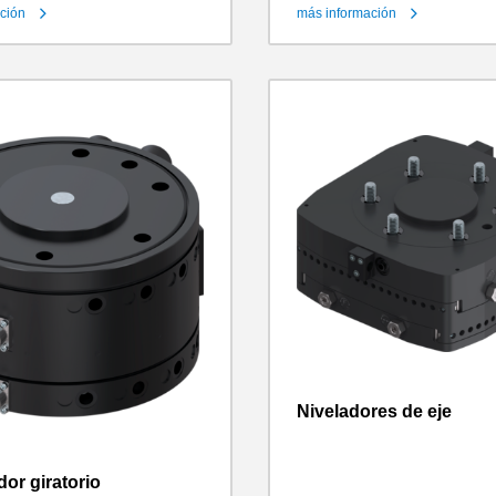
ción
más información
Niveladores de eje
dor giratorio