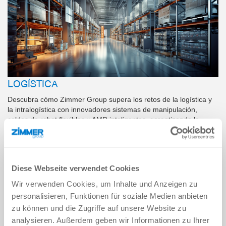
LOGÍSTICA
Descubra cómo Zimmer Group supera los retos de la logística y
la intralogística con innovadores sistemas de manipulación,
celdas de robot flexibles y AMR inteligentes, garantizando la
máxima eficiencia. Reduzca los costes operativos y aumente el
rendimiento, de forma sostenible y con garantía de futuro. Para
pasos de proceso más eficaces y vías más cortas.
Diese Webseite verwendet Cookies
MÁS INFORMACIÓN
Wir verwenden Cookies, um Inhalte und Anzeigen zu
personalisieren, Funktionen für soziale Medien anbieten
a
I
m
a
g
n
g
e
n
e
r
a
d
c
o
n
I
e
A
zu können und die Zugriffe auf unsere Website zu
analysieren. Außerdem geben wir Informationen zu Ihrer