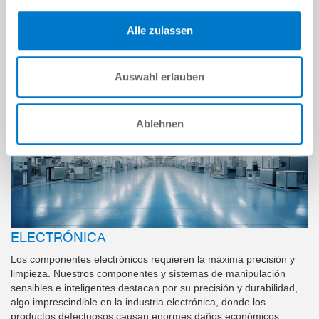
MÁS INFORMACIÓN
a
Alle zulassen
I
m
a
g
n
g
e
n
e
r
a
d
c
o
n
I
e
A
Auswahl erlauben
Ablehnen
ELECTRÓNICA
Los componentes electrónicos requieren la máxima precisión y
limpieza. Nuestros componentes y sistemas de manipulación
sensibles e inteligentes destacan por su precisión y durabilidad,
algo imprescindible en la industria electrónica, donde los
productos defectuosos causan enormes daños económicos.