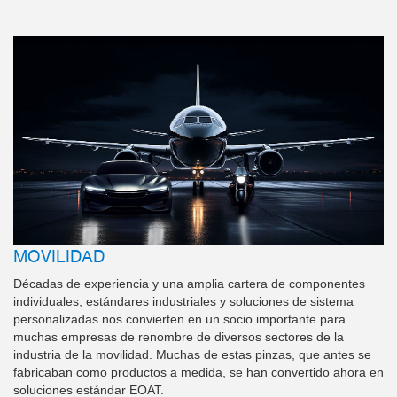
a
I
m
a
g
n
g
e
n
e
r
a
d
c
o
n
I
e
A
MOVILIDAD
Décadas de experiencia y una amplia cartera de componentes
individuales, estándares industriales y soluciones de sistema
personalizadas nos convierten en un socio importante para
muchas empresas de renombre de diversos sectores de la
industria de la movilidad. Muchas de estas pinzas, que antes se
fabricaban como productos a medida, se han convertido ahora en
soluciones estándar EOAT.