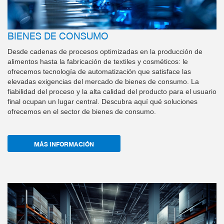
BIENES DE CONSUMO
Desde cadenas de procesos optimizadas en la producción de
alimentos hasta la fabricación de textiles y cosméticos: le
ofrecemos tecnología de automatización que satisface las
elevadas exigencias del mercado de bienes de consumo. La
fiabilidad del proceso y la alta calidad del producto para el usuario
final ocupan un lugar central. Descubra aquí qué soluciones
ofrecemos en el sector de bienes de consumo.
MÁS INFORMACIÓN
a
I
m
a
g
n
g
e
n
e
r
a
d
c
o
n
I
e
A