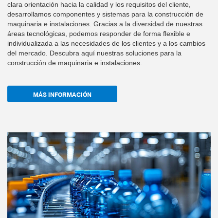
clara orientación hacia la calidad y los requisitos del cliente,
desarrollamos componentes y sistemas para la construcción de
maquinaria e instalaciones. Gracias a la diversidad de nuestras
áreas tecnológicas, podemos responder de forma flexible e
individualizada a las necesidades de los clientes y a los cambios
del mercado. Descubra aquí nuestras soluciones para la
construcción de maquinaria e instalaciones.
MÁS INFORMACIÓN
a
I
m
a
g
n
g
e
n
e
r
a
d
c
o
n
I
e
A