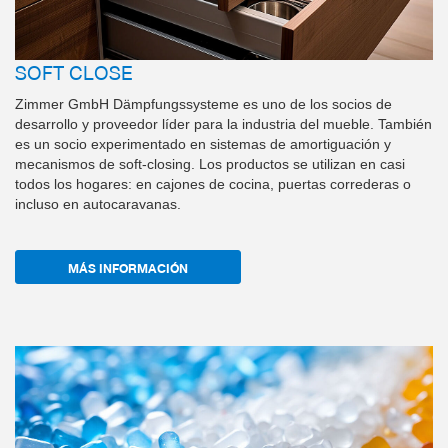
SOFT CLOSE
Zimmer GmbH Dämpfungssysteme es uno de los socios de
desarrollo y proveedor líder para la industria del mueble. También
es un socio experimentado en sistemas de amortiguación y
mecanismos de soft-closing. Los productos se utilizan en casi
todos los hogares: en cajones de cocina, puertas correderas o
incluso en autocaravanas.
MÁS INFORMACIÓN
a
I
m
a
g
n
g
e
n
e
r
a
d
c
o
n
I
e
A