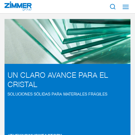
Inicio
Industrias
Ingenería de máquina e instalaciones
Cristal
UN CLARO AVANCE PARA EL
CRISTAL
SOLUCIONES SÓLIDAS PARA MATERIALES FRÁGILES