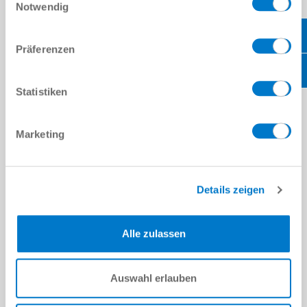
Notwendig
COMPONENTES
Präferenzen
Statistiken
¡PÓNGASE EN CONTACTO CON NOSOTROS!
Marketing
DATOS PERSONALES
Nombre
*
Apellido
*
Details zeigen
EMPRESA
Empresa
*
Alle zulassen
Calle
*
Auswahl erlauben
Emplazamiento
*