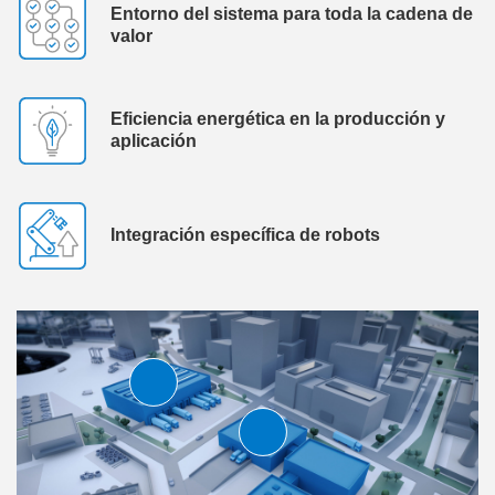
Entorno del sistema para toda la cadena de
valor
Eficiencia energética en la producción y
aplicación
Integración específica de robots
m
agen generada con
I
I
m
agen generada con
I
I