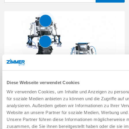
ELEMENTO DE SUJECIÓN
SERIE MKRS
PINZAS PARALELAS
más
SERIE GP400
PINZAS PARALELAS DE GRAN
RECORRIDO
SERIE GH6000
Diese Webseite verwendet Cookies
REFERENCIA DEL SISTEMA
Wir verwenden Cookies, um Inhalte und Anzeigen zu persona
PINZA PARA BLOQUES DEL MOTOR
für soziale Medien anbieten zu können und die Zugriffe auf 
analysieren. Außerdem geben wir Informationen zu Ihrer Ve
MÁS
Website an unsere Partner für soziale Medien, Werbung und 
Unsere Partner führen diese Informationen möglicherweise m
zusammen, die Sie ihnen bereitgestellt haben oder die sie i