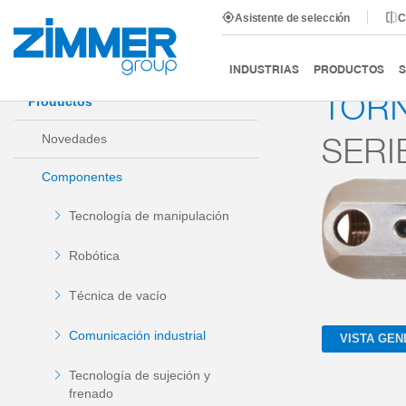
Asistente de selección
C
Inicio
Productos
Componentes
Comunicación indu
INDUSTRIAS
PRODUCTOS
S
TORN
Productos
SERIE
Novedades
Componentes
Tecnología de manipulación
Robótica
Técnica de vacío
Comunicación industrial
VISTA GEN
Tecnología de sujeción y
frenado