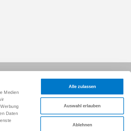
Alle zulassen
le Medien
ir
Auswahl erlauben
, Werbung
Síganos:
ren Daten
ienste
Ablehnen