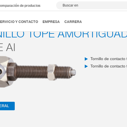
Buscar en
omparación de productos
strial
Señales y abastecimiento de energía
Serie AI
ERVICIO Y CONTACTO
EMPRESA
CARRERA
ILLO TOPE AMORTIGUA
 AI
Tornillo de contact
Tornillo de contacto
ERAL