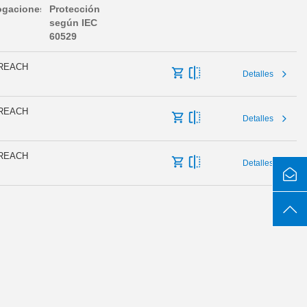
gaciones
Protección
según IEC
60529
 REACH
Detalles
 REACH
Detalles
 REACH
Detalles