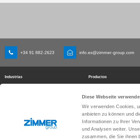
+34 91 882-2623
info.es@zimmer-group.com
Industrias
Productos
Movilidad
Novedades
Ingenería de máquina e instalaciones
Componentes
Diese Webseite verwende
Bienes de consumo
Soluciones de sistema
Wir verwenden Cookies, um
Logística
Tecnología de procesos
Ciencias de la vida
SOFT CLOSE
anbieten zu können und di
Electrónica
Servicios digitales
Informationen zu Ihrer Ve
Soluciones de robótica
Localizador de productos
und Analysen weiter. Unse
SOFT CLOSE
FAQ
zusammen, die Sie ihnen b