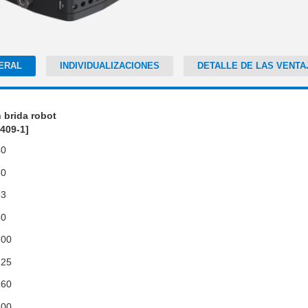
ERAL
INDIVIDUALIZACIONES
DETALLE DE LAS VENTA
 brida robot
409-1]
40
50
63
80
100
125
160
200