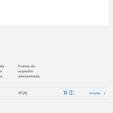
 de
Fuerza de
ón
sujeción
da
descentrada
30 [N]
Detalles