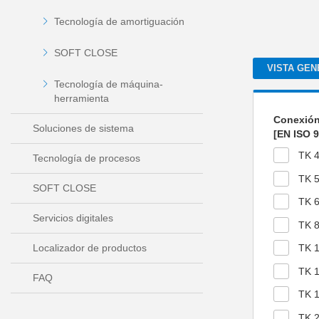
Tecnología de amortiguación
SOFT CLOSE
VISTA GEN
Tecnología de máquina-
herramienta
Conexión
Soluciones de sistema
[EN ISO 9
TK 
Tecnología de procesos
TK 
SOFT CLOSE
TK 
Servicios digitales
TK 
Localizador de productos
TK 
TK 
FAQ
TK 
TK 