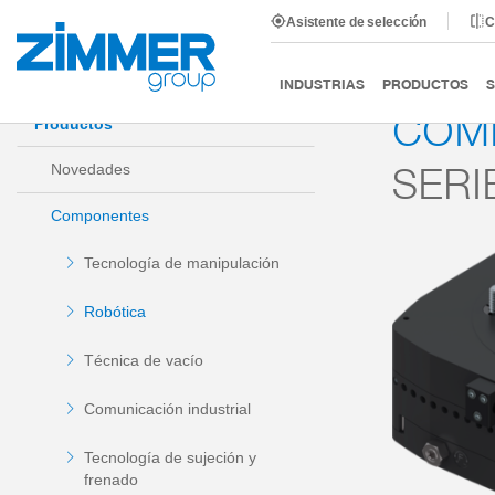
Asistente de selección
C
Inicio
Productos
Componentes
Robótica
Co
INDUSTRIAS
PRODUCTOS
S
COM
Productos
SERI
Novedades
Componentes
Tecnología de manipulación
Robótica
Técnica de vacío
Comunicación industrial
Tecnología de sujeción y
frenado