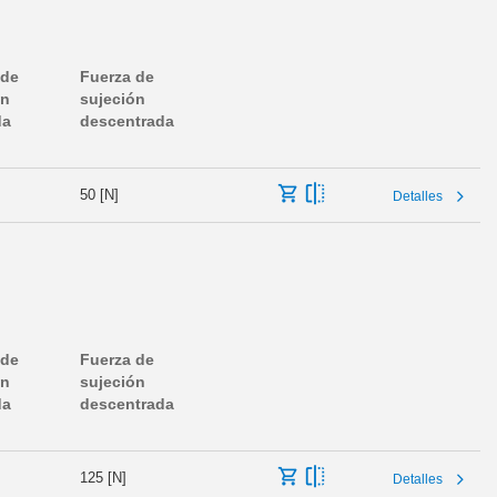
 de
Fuerza de
ón
sujeción
da
descentrada
50 [N]
Detalles
 de
Fuerza de
ón
sujeción
da
descentrada
125 [N]
Detalles