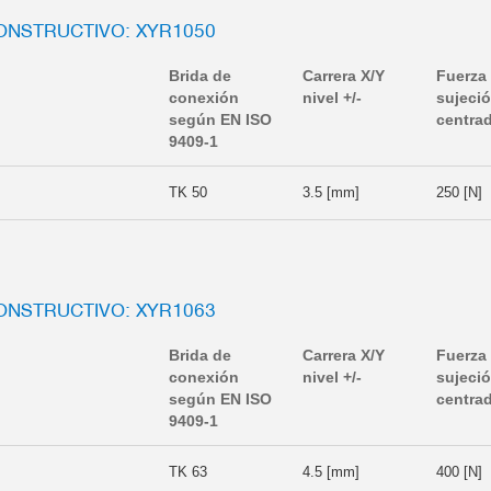
ONSTRUCTIVO: XYR1050
Brida de
Carrera X/Y
Fuerza
conexión
nivel +/-
sujeci
según EN ISO
centra
9409-1
TK 50
3.5 [mm]
250 [N]
ONSTRUCTIVO: XYR1063
Brida de
Carrera X/Y
Fuerza
conexión
nivel +/-
sujeci
según EN ISO
centra
9409-1
TK 63
4.5 [mm]
400 [N]