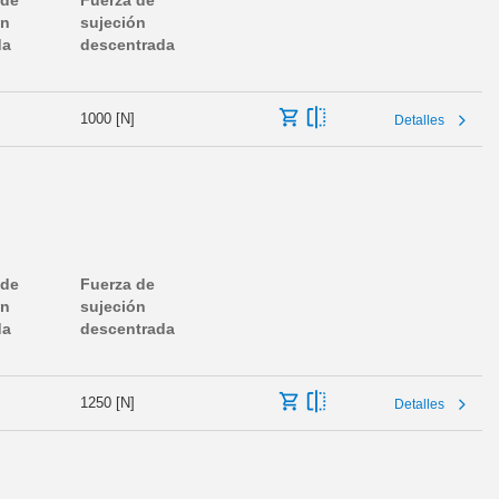
 de
Fuerza de
ón
sujeción
da
descentrada
1000 [N]
Detalles
 de
Fuerza de
ón
sujeción
da
descentrada
1250 [N]
Detalles