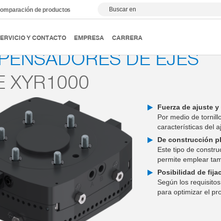
Buscar en
omparación de productos
mpensadores de ejes
Serie XYR1000
ERVICIO Y CONTACTO
EMPRESA
CARRERA
PENSADORES DE EJES
E XYR1000
Fuerza de ajuste y
Por medio de tornil
características del 
De construcción p
Este tipo de constr
permite emplear t
Posibilidad de fija
Según los requisitos
para optimizar el p