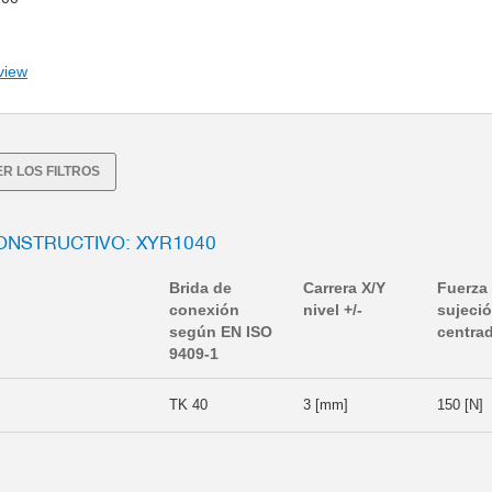
view
R LOS FILTROS
ONSTRUCTIVO: XYR1040
Brida de
Carrera X/Y
Fuerza
conexión
nivel +/-
sujeci
según EN ISO
centra
9409-1
TK 40
3 [mm]
150 [N]