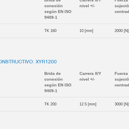
Brida de
Carrera X/Y
Fuerza
conexión
nivel +/-
sujeci
según EN ISO
centra
9409-1
TK 160
10 [mm]
2000 [N]
ONSTRUCTIVO: XYR1200
Brida de
Carrera X/Y
Fuerza
conexión
nivel +/-
sujeci
según EN ISO
centra
9409-1
TK 200
12.5 [mm]
3000 [N]