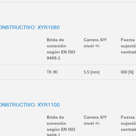
ONSTRUCTIVO: XYR1080
Brida de
Carrera X/Y
Fuerza
conexión
nivel +/-
sujeci
según EN ISO
centra
9409-1
TK 80
5.5 [mm]
600 [N]
ONSTRUCTIVO: XYR1100
Brida de
Carrera X/Y
Fuerza
conexión
nivel +/-
sujeci
según EN ISO
centra
9409-1