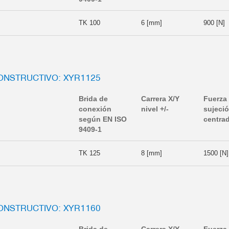
TK 100
6 [mm]
900 [N]
ONSTRUCTIVO: XYR1125
Brida de
Carrera X/Y
Fuerza
conexión
nivel +/-
sujeci
según EN ISO
centra
9409-1
TK 125
8 [mm]
1500 [N]
ONSTRUCTIVO: XYR1160