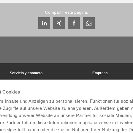
Compartir esta página:
Servicio y contacto
Empresa
Personas de contacto a escala mundial
THE KNOW-HOW FACT
Contacto de servicio
Historia
t Cookies
Formulario de contacto
Emplazamientos
 Inhalte und Anzeigen zu personalisieren, Funktionen für sozia
Preventa
Ferias y eventos
Service
Gestión de la calidad, la
e Zugriffe auf unsere Website zu analysieren. Außerdem geben w
Suministro de datos / descargas
Zimmer Group Awards
rwendung unserer Website an unsere Partner für soziale Medien
Cómo llegar
Condiciones generales d
re Partner führen diese Informationen möglicherweise mit weite
Press
ereitgestellt haben oder die sie im Rahmen Ihrer Nutzung der D