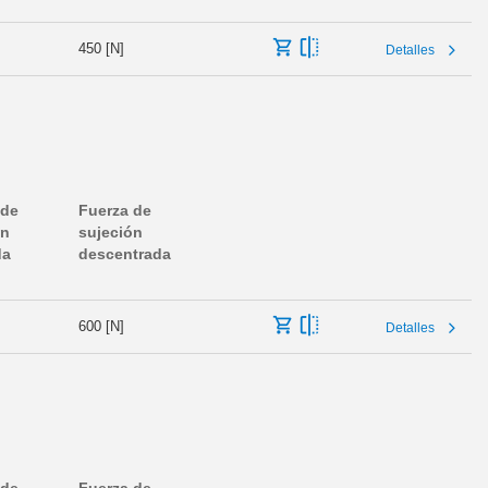
450 [N]
Detalles
 de
Fuerza de
ón
sujeción
da
descentrada
600 [N]
Detalles