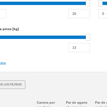
a pinza [kg]
view
R LOS FILTROS
Carrera por
Par de agarre
Par de 