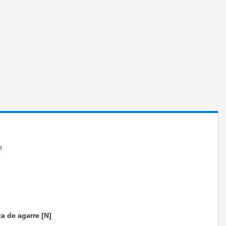
n
a de agarre [N]