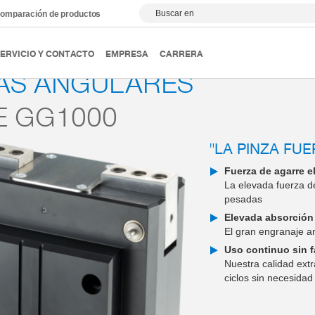
Buscar en
omparación de productos
ipulación
Pinzas angulares
Serie GG1000
ERVICIO Y CONTACTO
EMPRESA
CARRERA
AS ANGULARES
E GG1000
"LA PINZA FUE
Fuerza de agarre e
La elevada fuerza d
pesadas
Elevada absorció
El gran engranaje a
Uso continuo sin f
Nuestra calidad ext
ciclos sin necesida