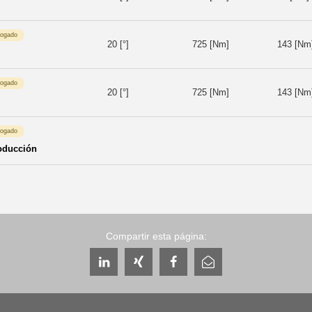
logado
20 [°]
725 [Nm]
143 [Nm
logado
20 [°]
725 [Nm]
143 [Nm
logado
oducción
Compartir esta página: