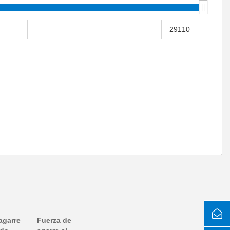
agarre
Fuerza de