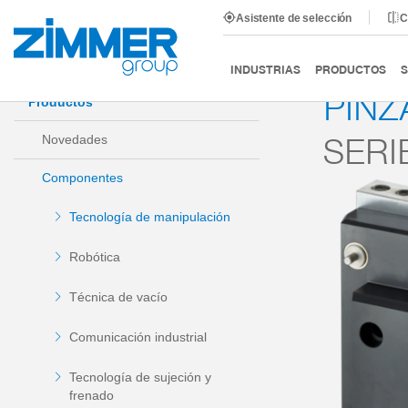
Asistente de selección
C
Inicio
Productos
Componentes
Tecnología de man
INDUSTRIAS
PRODUCTOS
S
PINZ
Productos
SERI
Novedades
Componentes
Tecnología de manipulación
Robótica
Técnica de vacío
Comunicación industrial
Tecnología de sujeción y
frenado