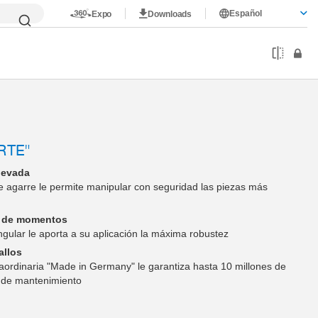
Español
Expo
Downloads
RTE"
levada
e agarre le permite manipular con seguridad las piezas más
n de momentos
ngular le aporta a su aplicación la máxima robustez
allos
raordinaria "Made in Germany" le garantiza hasta 10 millones de
d de mantenimiento