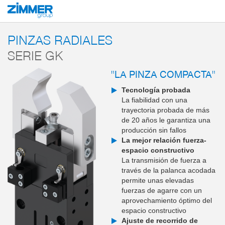
Inicio
Productos
Componentes
Tecnología de manipulación
Pinzas an
PINZAS RADIALES
SERIE GK
"LA PINZA COMPACTA"
Tecnología probada
La fiabilidad con una
trayectoria probada de más
de 20 años le garantiza una
producción sin fallos
La mejor relación fuerza-
espacio constructivo
La transmisión de fuerza a
través de la palanca acodada
permite unas elevadas
fuerzas de agarre con un
aprovechamiento óptimo del
espacio constructivo
Ajuste de recorrido de