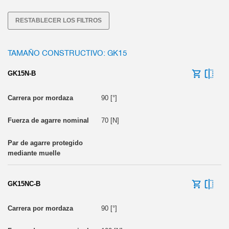
Longitud de los dedos máx. [mm]
Dispositivo de seguridad de la fuerza de agarre
RESTABLECER LOS FILTROS
mediante muelle
Dispositivo de seguridad de la fuerza de agarre
mediante autobloqueo mecánico
TAMAÑO CONSTRUCTIVO: GK15
Peso de la pinza [kg]
GK15N-B
90 [°]
0
70 [N]
GK15NC-B
90 [°]