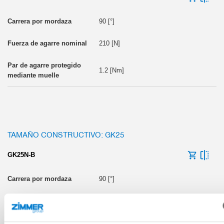
90 [°]
210 [N]
1.2 [Nm]
TAMAÑO CONSTRUCTIVO: GK25
GK25N-B
90 [°]
440 [N]