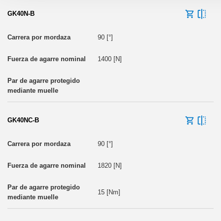
GK40N-B
90 [°]
1400 [N]
GK40NC-B
90 [°]
1820 [N]
15 [Nm]