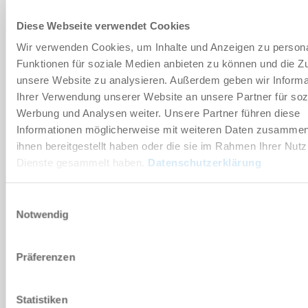
Diese Webseite verwendet Cookies
Wir verwenden Cookies, um Inhalte und Anzeigen zu persona
GK25NC-B
Funktionen für soziale Medien anbieten zu können und die Zug
unsere Website zu analysieren. Außerdem geben wir Informa
90 [°]
Ihrer Verwendung unserer Website an unsere Partner für soz
Werbung und Analysen weiter. Unsere Partner führen diese
610 [N]
Informationen möglicherweise mit weiteren Daten zusammen,
ihnen bereitgestellt haben oder die sie im Rahmen Ihrer Nut
4 [Nm]
Dienste gesammelt haben.
Datenschutzerklärung
Einwilligungsauswahl
Notwendig
TAMAÑO CONSTRUCTIVO: GK35
Präferenzen
GK35N-B
Statistiken
90 [°]