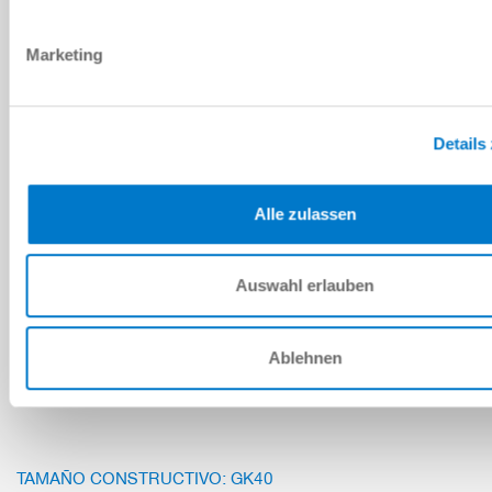
950 [N]
Marketing
Details
GK35NC-B
Alle zulassen
90 [°]
1250 [N]
Auswahl erlauben
9 [Nm]
Ablehnen
TAMAÑO CONSTRUCTIVO: GK40