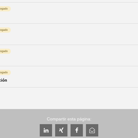
logado
logado
logado
logado
ción
Compartir esta página: