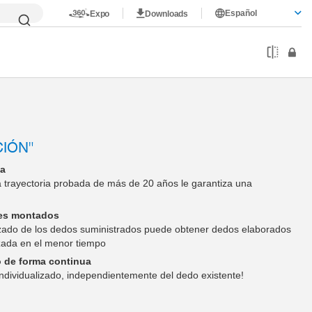
Español
Expo
Downloads
CIÓN"
da
na trayectoria probada de más de 20 años le garantiza una
s
es montados
zado de los dedos suministrados puede obtener dedos elaborados
izada en el menor tiempo
o de forma continua
 individualizado, independientemente del dedo existente!