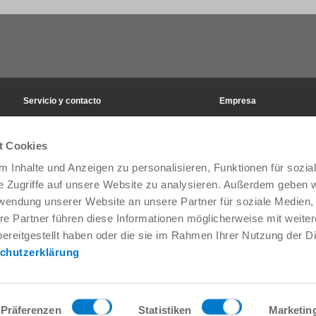
Servicio y contacto
Empresa
Personas de contacto a escala mundial
THE KNOW-HOW FACT
Contacto de servicio
Historia
t Cookies
Formulario de contacto
Emplazamientos
Preventa
Ferias y eventos
 Inhalte und Anzeigen zu personalisieren, Funktionen für sozia
Service
Gestión de la calidad, la
e Zugriffe auf unsere Website zu analysieren. Außerdem geben w
Suministro de datos / descargas
Zimmer Group Awards
rwendung unserer Website an unsere Partner für soziale Medien
Cómo llegar
Condiciones generales d
re Partner führen diese Informationen möglicherweise mit weite
Press
ereitgestellt haben oder die sie im Rahmen Ihrer Nutzung der D
chutzerklärung
Contacto
Präferenzen
Statistiken
Marketin