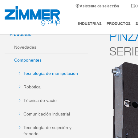
Asistente de selección
C
Inicio
Productos
Componentes
Tecnología de man
INDUSTRIAS
PRODUCTOS
S
PINZ
Productos
SERI
Novedades
Componentes
Tecnología de manipulación
Robótica
Técnica de vacío
Comunicación industrial
Tecnología de sujeción y
frenado