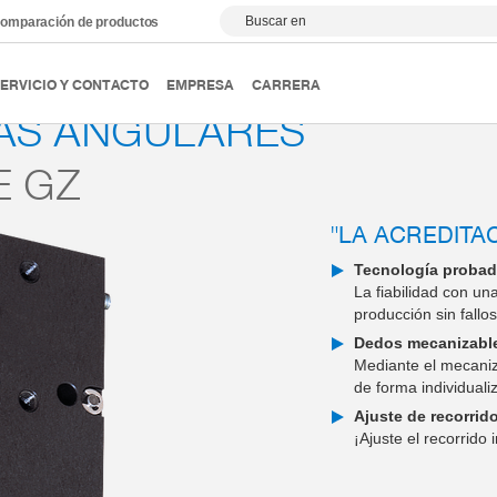
Buscar en
omparación de productos
ipulación
Pinzas angulares
Serie GZ
ERVICIO Y CONTACTO
EMPRESA
CARRERA
AS ANGULARES
E GZ
"LA ACREDITA
Tecnología proba
La fiabilidad con u
producción sin fallo
Dedos mecanizabl
Mediante el mecani
de forma individual
Ajuste de recorrid
¡Ajuste el recorrido