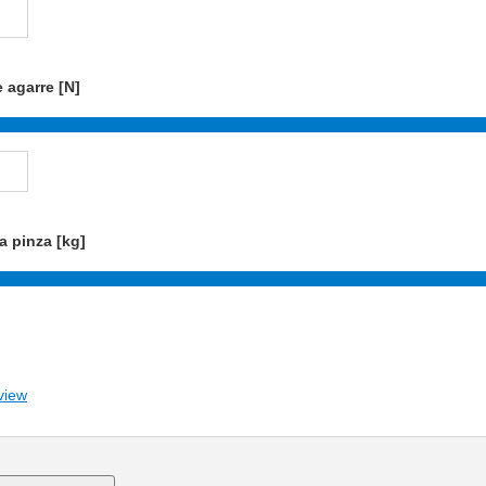
 agarre [N]
a pinza [kg]
view