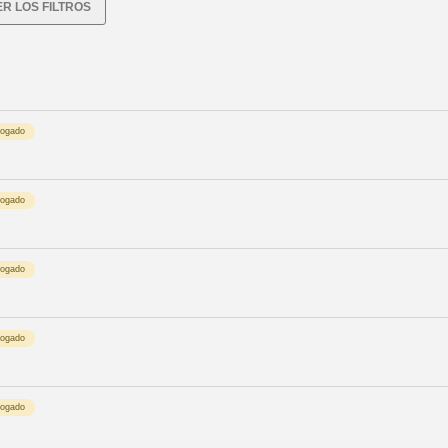
R LOS FILTROS
logado
logado
logado
logado
logado