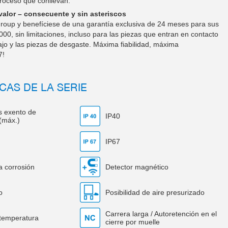
roceso que conllevan.
alor – consecuente y sin asteriscos
oup y benefíciese de una garantía exclusiva de 24 meses para sus
0, sin limitaciones, incluso para las piezas que entran en contacto
ajo y las piezas de desgaste. Máxima fiabilidad, máxima
7!
CAS DE LA SERIE
os exento de
IP40
(máx.)
IP67
a corrosión
Detector magnético
o
Posibilidad de aire presurizado
Carrera larga / Autoretención en el
 temperatura
cierre por muelle