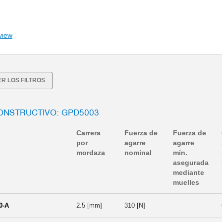
view
R LOS FILTROS
ONSTRUCTIVO: GPD5003
Carrera
Fuerza de
Fuerza de
por
agarre
agarre
mordaza
nominal
mín.
asegurada
mediante
muelles
0-A
2.5 [mm]
310 [N]