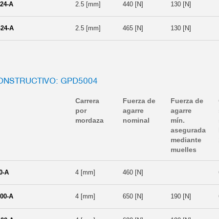
24-A
2.5 [mm]
440 [N]
130 [N]
24-A
2.5 [mm]
465 [N]
130 [N]
ONSTRUCTIVO: GPD5004
Carrera
Fuerza de
Fuerza de
por
agarre
agarre
mordaza
nominal
mín.
asegurada
mediante
muelles
0-A
4 [mm]
460 [N]
00-A
4 [mm]
650 [N]
190 [N]