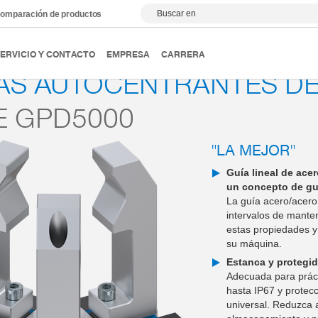
Buscar en
omparación de productos
ipulación
Pinzas autocentrantes de tres dedos
Serie GPD
ERVICIO Y CONTACTO
EMPRESA
CARRERA
AS AUTOCENTRANTES DE
E GPD5000
"LA MEJOR"
Guía lineal de ace
un concepto de gu
La guía acero/acero
intervalos de mante
estas propiedades y
su máquina.
Estanca y protegid
Adecuada para práct
hasta IP67 y protecc
universal. Reduzca a