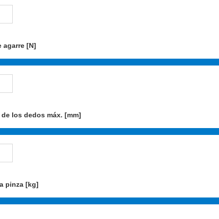
 agarre [N]
 de los dedos máx. [mm]
a pinza [kg]