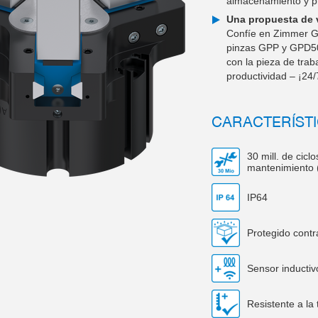
almacenamiento y p
Una propuesta de v
Confíe en Zimmer Gr
pinzas GPP y GPD500
con la pieza de trab
productividad – ¡24/
CARACTERÍSTI
30 mill. de cicl
mantenimiento 
IP64
Protegido contr
Sensor inductiv
Resistente a la