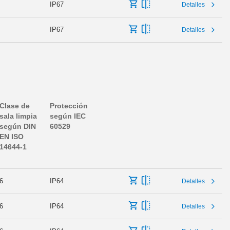
IP67
Detalles
IP67
Detalles
Clase de
Protección
sala limpia
según IEC
según DIN
60529
EN ISO
14644-1
6
IP64
Detalles
6
IP64
Detalles