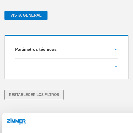
VISTA GENERAL
Parámetros técnicos
Par de giro nominal S1 [Nm]
Asíncrono
Síncrono
RESTABLECER LOS FILTROS
HF150-005-001
20 [kW]