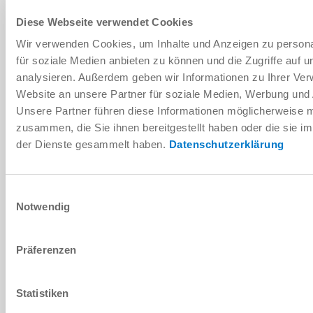
Diese Webseite verwendet Cookies
18.5 [Nm]
Wir verwenden Cookies, um Inhalte und Anzeigen zu persona
24000 [1/min]
für soziale Medien anbieten zu können und die Zugriffe auf 
analysieren. Außerdem geben wir Informationen zu Ihrer Ve
HSK-F63
Website an unsere Partner für soziale Medien, Werbung und 
Unsere Partner führen diese Informationen möglicherweise m
1Vss 256
zusammen, die Sie ihnen bereitgestellt haben oder die sie 
der Dienste gesammelt haben.
Datenschutzerklärung
HF150-005-002
Einwilligungsauswahl
20 [kW]
Notwendig
14.3 [Nm]
Präferenzen
24000 [1/min]
HSK-F63
Statistiken