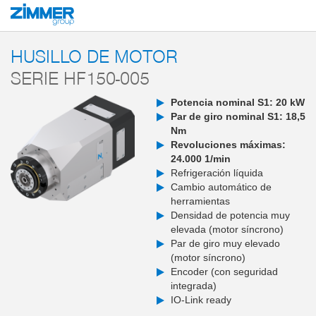
Inicio
Productos
Componentes
Tecnología de máquina-herramienta
H
HUSILLO DE MOTOR
SERIE HF150-005
Potencia nominal S1: 20 kW
Par de giro nominal S1: 18,5
Nm
Revoluciones máximas:
24.000 1/min
Refrigeración líquida
Cambio automático de
herramientas
Densidad de potencia muy
elevada (motor síncrono)
Par de giro muy elevado
(motor síncrono)
Encoder (con seguridad
integrada)
IO-Link ready