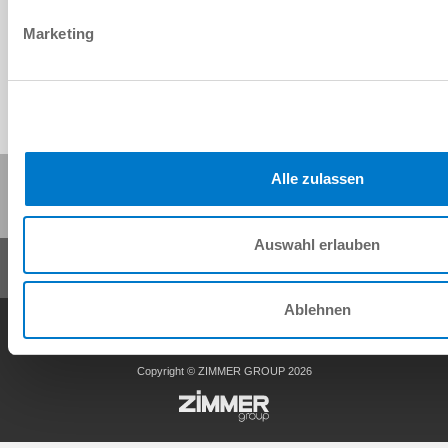
1Vss 256
Marketing
Compartir esta página:
Alle zulassen
Auswahl erlauben
Ablehnen
Condiciones generales de contrato
Política de privacidad
Nota legal
Contacto
Copyright © ZIMMER GROUP 2026