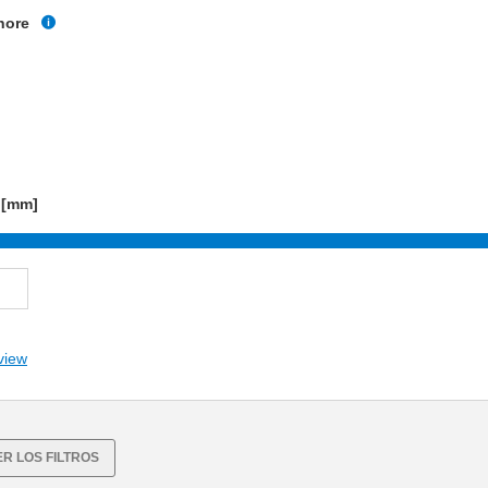
hore
 [mm]
view
R LOS FILTROS