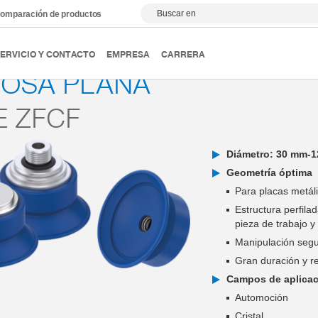
Buscar en
omparación de productos
Ventosas
Serie ZFCF
ERVICIO Y CONTACTO
EMPRESA
CARRERA
TOSA PLANA
E ZFCF
Diámetro: 30 mm-
Geometría óptima
Para placas metáli
Estructura perfilad
pieza de trabajo y
Manipulación segu
Gran duración y re
Campos de aplica
Automoción
Cristal