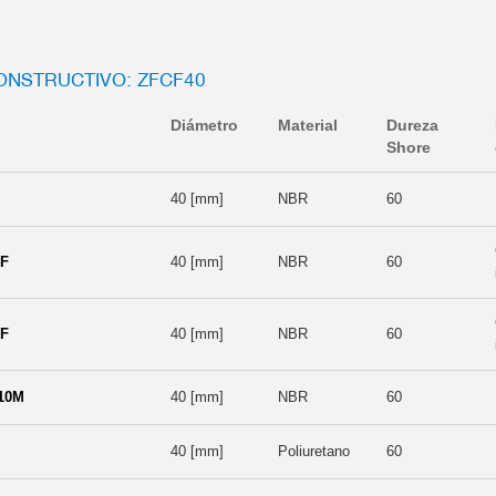
NSTRUCTIVO: ZFCF40
Diámetro
Material
Dureza
Shore
40 [mm]
NBR
60
4F
40 [mm]
NBR
60
8F
40 [mm]
NBR
60
10M
40 [mm]
NBR
60
40 [mm]
Poliuretano
60