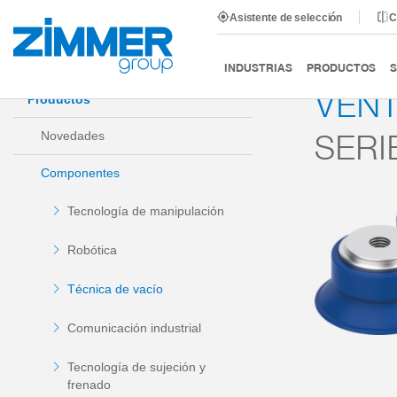
Asistente de selección
C
Inicio
Productos
Componentes
Técnica de vacío
INDUSTRIAS
PRODUCTOS
S
VEN
Productos
SERI
Novedades
Componentes
Tecnología de manipulación
Robótica
Técnica de vacío
Comunicación industrial
Tecnología de sujeción y
frenado