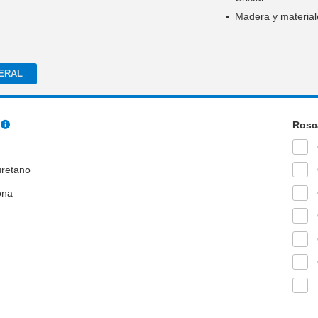
Madera y materia
ERAL
Rosc
uretano
cona