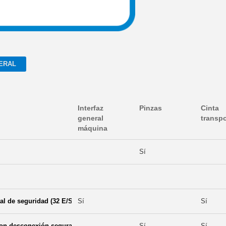
ERAL
Interfaz
Pinzas
Cinta
general
transp
máquina
Sí
tal de seguridad (32 E/S)
Sí
Sí
on desconexión segura
Sí
Sí