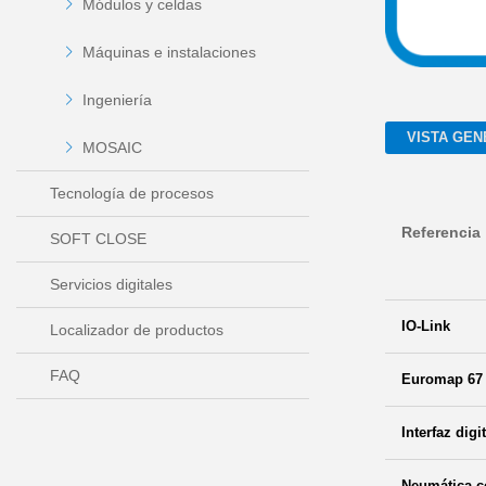
Módulos y celdas
Máquinas e instalaciones
Ingeniería
VISTA GEN
MOSAIC
Tecnología de procesos
Referencia
SOFT CLOSE
Servicios digitales
IO-Link
Localizador de productos
FAQ
Euromap 67
Interfaz digi
Neumática c