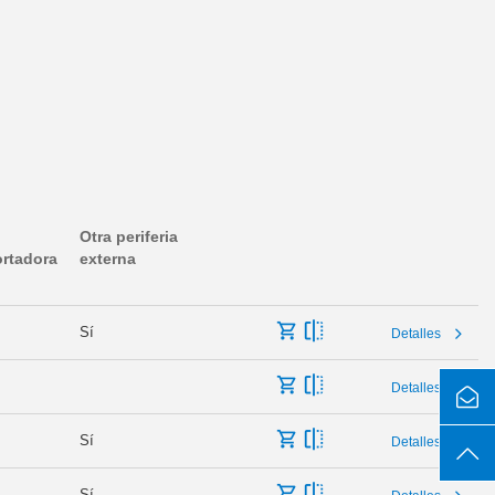
Otra periferia
ortadora
externa
Sí
Detalles
Detalles
Sí
Detalles
Sí