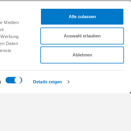
Alle zulassen
Síganos:
le Medien
ir
Auswahl erlauben
, Werbung
ren Daten
Carrera
ienste
ORY
Trabajar en Zimmer Group
Ablehnen
Ofertas de trabajo
Solicitud no solicitada
Preguntas frecuentes (FAQ)
 energía y el medio ambiente
g
Details zeigen
e contrato
Copyright © ZIMMER GROUP 2026