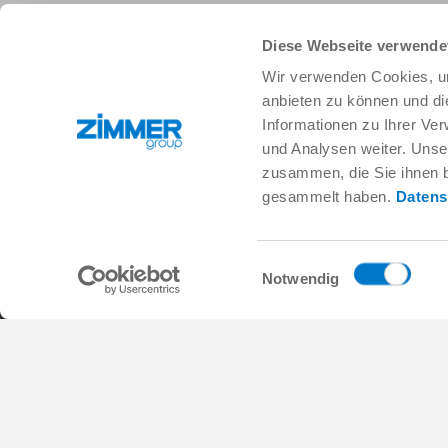
Diese Webseite verwende
+34 91 882-2623
info.es@zimmer-group.com
Wir verwenden Cookies, um
anbieten zu können und di
Informationen zu Ihrer Ve
und Analysen weiter. Unse
Industrias
Productos
zusammen, die Sie ihnen b
Movilidad
Novedades
gesammelt haben.
Datens
Ingenería de máquina e instalaciones
Componentes
Bienes de consumo
Soluciones de sistema
Logística
Tecnología de procesos
Ciencias de la vida
SOFT CLOSE
Einwilligungsauswahl
Notwendig
Electrónica
Servicios digitales
Soluciones de robótica
Localizador de productos
SOFT CLOSE
FAQ
MIM / Plastic parts
Condiciones generales de contrato
Política de privacidad
Nota legal