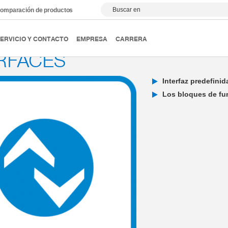
Buscar en
omparación de productos
óvil y sistemas de transporte
Robot móvil
Opciones
ERVICIO Y CONTACTO
EMPRESA
CARRERA
RFACES
Interfaz predefini
Los bloques de fu