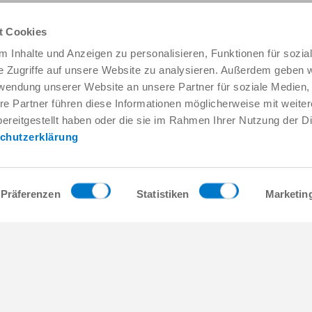
t Cookies
 Inhalte und Anzeigen zu personalisieren, Funktionen für sozia
e Zugriffe auf unsere Website zu analysieren. Außerdem geben w
rwendung unserer Website an unsere Partner für soziale Medien
re Partner führen diese Informationen möglicherweise mit weite
Servicio y contacto
Empresa
ereitgestellt haben oder die sie im Rahmen Ihrer Nutzung der D
Personas de contacto a escala mundial
THE KNOW-HOW FACT
chutzerklärung
Contacto de servicio
Historia
Formulario de contacto
Emplazamientos
Preventa
Ferias y eventos
Service
Gestión de la calidad, la
Präferenzen
Statistiken
Marketin
Suministro de datos / descargas
Zimmer Group Awards
Cómo llegar
Condiciones generales d
Press
Contacto