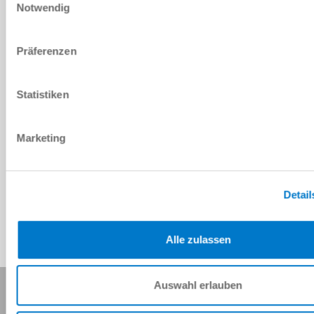
Notwendig
PDF-Datenblatt
Präferenzen
Herunterladen
Statistiken
Marketing
Download CAD-Daten
Herunterladen
Detail
Alle zulassen
Diese Seite teilen:
Auswahl erlauben