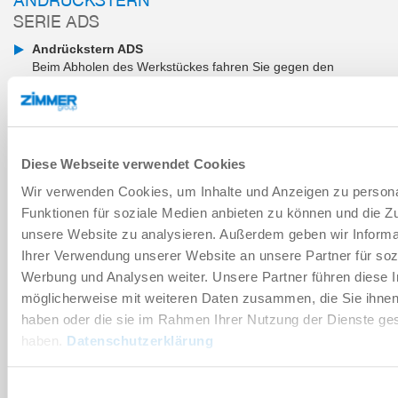
SERIE ADS
Andrückstern ADS
Beim Abholen des Werkstückes fahren Sie gegen den
Andrückstern auf Anschlag. Beim Ablegen bzw. Öffnen des
Greifers wird das Werkstück über die Federvorspannung in
das Spannfuttern oder ähnliche Aufnahmen eingeführt.
ZUM WARENKORB HINZUFÜGEN
Diese Webseite verwendet Cookies
Wir verwenden Cookies, um Inhalte und Anzeigen zu persona
ZUM VERGLEICH HINZUFÜGEN
Funktionen für soziale Medien anbieten zu können und die Zug
unsere Website zu analysieren. Außerdem geben wir Informa
Ihrer Verwendung unserer Website an unsere Partner für soz
Werbung und Analysen weiter. Unsere Partner führen diese 
Technische Daten
möglicherweise mit weiteren Daten zusammen, die Sie ihnen 
haben oder die sie im Rahmen Ihrer Nutzung der Dienste g
haben.
Datenschutzerklärung
DOWNLOADS
Einwilligungsauswahl