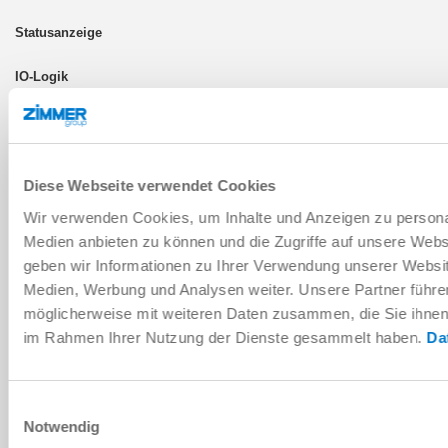
IO-Link
LWR50F-00-05-A
Diese Webseite verwendet Cookies
Wir verwenden Cookies, um Inhalte und Anzeigen zu personal
ISO TK 50
Medien anbieten zu können und die Zugriffe auf unsere Web
geben wir Informationen zu Ihrer Verwendung unserer Websit
Ja
Medien, Werbung und Analysen weiter. Unsere Partner führe
möglicherweise mit weiteren Daten zusammen, die Sie ihnen b
im Rahmen Ihrer Nutzung der Dienste gesammelt haben.
Da
IO-Link
Einwilligungsauswahl
LWR50F-00-06-A
Notwendig