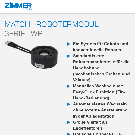
Start
Produkte
Komponenten
Robotertechnik
MATCH - End-of-Arm-E
MATCH - ROBOTERMODUL
SERIE LWR
Ein System für Cobots und
konventionelle Roboter
Standardisierte
Roboterschnittstelle für die
Handhabung
(mechanisches Greifen und
Vakuum)
Manuelles Wechseln mit
Easy-Click Funktion (Ein-
Hand-Bedienung)
Automatisiertes Wechseln
ohne externe Ansteuerung
in der Ablagestation
Große Vielfalt an
Endeffektoren
Optische Connect-LED-