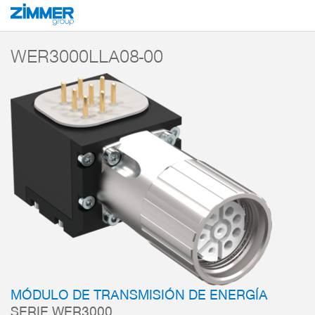
Inicio
Productos
Componentes
Robótica
Módulos de transmisión
WER3000LLA08-00
MÓDULO DE TRANSMISIÓN DE ENERGÍA
SERIE WER3000