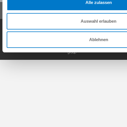
Alle zulassen
Auswahl erlauben
Condiciones generales de contrato
Política de privacidad
Nota legal
Contacto
Ablehnen
Copyright © ZIMMER GROUP 2026