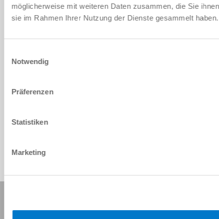
möglicherweise mit weiteren Daten zusammen, die Sie ihnen b
Manual para el montaje e
sie im Rahmen Ihrer Nutzung der Dienste gesammelt haben
instrucciones de servicio
Descargar
Einwilligungsauswahl
Notwendig
Präferenzen
Descargar datos CAD
Descargar
Statistiken
Marketing
Compartir esta página: