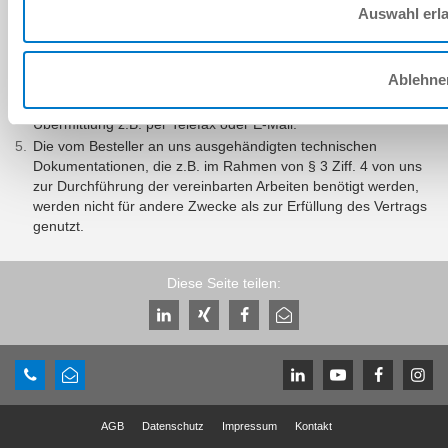
Bestimmung als vereinbart, die dem entspricht, was nach dem
Auswahl erl
Zweck dieser Allgemeinen Montagebedingungen vereinbart
worden wäre, sofern die Vertragsparteien die fragliche
Angelegenheit von vorne herein bedacht hätten.
Ablehne
Soweit in diesen Allgemeinen Montagebedingungen Schriftform
vorausgesetzt wird, genügt zur Wahrung der Schriftform die
Übermittlung z.B. per Telefax oder E-Mail.
Die vom Besteller an uns ausgehändigten technischen
Dokumentationen, die z.B. im Rahmen von § 3 Ziff. 4 von uns
zur Durchführung der vereinbarten Arbeiten benötigt werden,
werden nicht für andere Zwecke als zur Erfüllung des Vertrags
genutzt.
Diese Seite teilen:
AGB
Datenschutz
Impressum
Kontakt