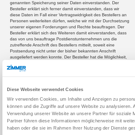
genannten Speicherung seiner Daten einverstanden. Der
Besteller erklärt sich ferner damit einverstanden, dass wir
diese Daten im Fall einer Vertragswidrigkeit des Bestellers an
Personen weiterleiten dürfen, welche wir mit der Durchsetzung
unserer eigenen Forderungen und Rechte beauftragen. Der
Besteller erklärt sich des Weiteren damit einverstanden, dass
das von uns beauftrage Postdienstunternehmen uns die
zutreffende Anschrift des Bestellers mitteilt, soweit eine
Postsendung nicht unter der bisher bekannten Anschrift
ausgeliefert werden konnte. Der Besteller hat die Möglichkeit,
seine Einwilligung zu der vorstehend erwähnten Speicherung,
Nutzung und Bearbeitung seiner Daten jederzeit zu widerrufen.
Er kann jederzeit schriftlich die Löschung seiner Daten
verlangen. Der Besteller hat jederzeit das Recht, Auskunft über
die seine Person betreffenden gespeicherten Daten, deren
Diese Webseite verwendet Cookies
Herkunft und Empfänger, die Verwendung der Daten sowie den
Wir verwenden Cookies, um Inhalte und Anzeigen zu personal
diesbezüglichen Zweck zu verlangen.
können und die Zugriffe auf unsere Website zu analysieren.
§ 15: ANWENDBARES RECHT;
Verwendung unserer Website an unsere Partner für soziale 
GERICHTSSTAND; SONSTIGES
Partner führen diese Informationen möglicherweise mit weite
haben oder die sie im Rahmen Ihrer Nutzung der Dienste g
Für alle Rechtsbeziehungen zwischen uns und dem Besteller