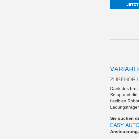
JETZT
VARIABL
ZUBEHÖR 
Dank des brei
Setup und die 
flexiblen Robo
Ladungsträger
Sie suchen di
EASY AUT
Ansteuerung.