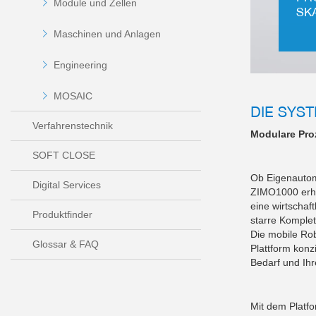
Module und Zellen
SK
Maschinen und Anlagen
Engineering
MOSAIC
DIE SYS
Verfahrenstechnik
Modulare Proz
SOFT CLOSE
Ob Eigenautom
Digital Services
ZIMO1000 erhal
eine wirtschaft
Produktfinder
starre Komple
Die mobile Rob
Glossar & FAQ
Plattform konz
Bedarf und Ih
Mit dem Platf