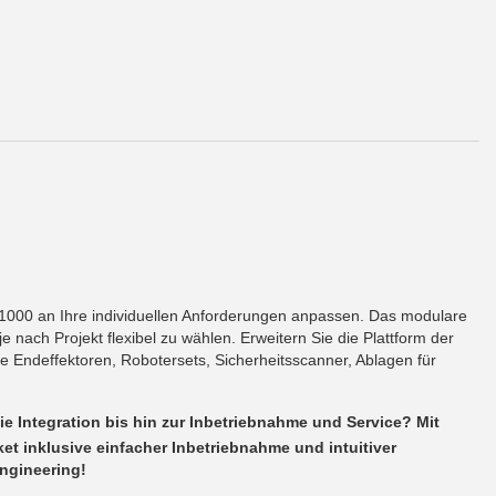
1000 an Ihre individuellen Anforderungen anpassen. Das modulare
e nach Projekt flexibel zu wählen. Erweitern Sie die Plattform der
 Endeffektoren, Robotersets, Sicherheitsscanner, Ablagen für
ie Integration bis hin zur Inbetriebnahme und Service? Mit
t inklusive einfacher Inbetriebnahme und intuitiver
ngineering!