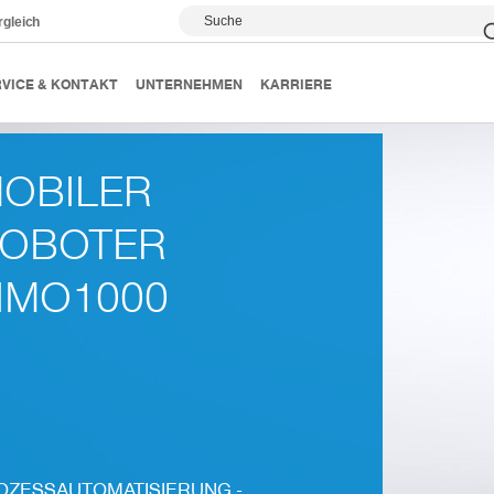
Suche
rgleich
nd Transportsysteme
Mobiler Roboter ZiMo
VICE & KONTAKT
UNTERNEHMEN
KARRIERE
OBILER
OBOTER
IMO1000
OZESSAUTOMATISIERUNG -