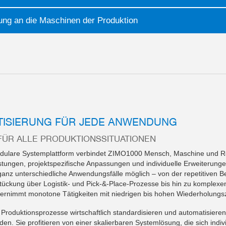
ung an die Maschinen der Produktion
ISIERUNG FÜR JEDE ANWENDUNG
FÜR ALLE PRODUKTIONSSITUATIONEN
odulare Systemplattform verbindet ZIMO1000 Mensch, Maschine und Ro
istungen, projektspezifische Anpassungen und individuelle Erweiterung
 ganz unterschiedliche Anwendungsfälle möglich – von der repetitive
ückung über Logistik- und Pick-&-Place-Prozesse bis hin zu komplex
bernimmt monotone Tätigkeiten mit niedrigen bis hohen Wiederholungsz
 Produktionsprozesse wirtschaftlich standardisieren und automatisiere
den. Sie profitieren von einer skalierbaren Systemlösung, die sich indi