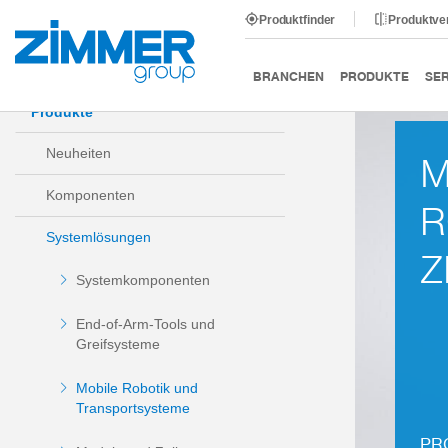
Produktfinder
Produktve
Start
Produkte
Systemlösungen
Mobile Robotik u
BRANCHEN
PRODUKTE
SER
Produkte
Neuheiten
M
Komponenten
R
Systemlösungen
Z
Systemkomponenten
End-of-Arm-Tools und
Greifsysteme
Mobile Robotik und
Transportsysteme
PR