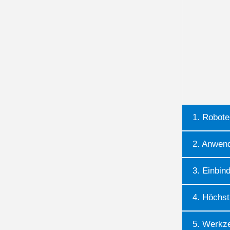
1. Robot
2. Anwend
3. Einbi
4. Höchst
5. Werkz