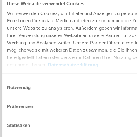
Diese Webseite verwendet Cookies
SERIE ADB
Wir verwenden Cookies, um Inhalte und Anzeigen zu persona
Funktionen für soziale Medien anbieten zu können und die Zug
ZUM WARENKORB HINZUFÜGEN
unsere Website zu analysieren. Außerdem geben wir Informa
Ihrer Verwendung unserer Website an unsere Partner für soz
ZUM VERGLEICH HINZUFÜGEN
Werbung und Analysen weiter. Unsere Partner führen diese 
möglicherweise mit weiteren Daten zusammen, die Sie ihne
bereitgestellt haben oder die sie im Rahmen Ihrer Nutzung d
gesammelt haben.
Datenschutzerklärung
Technische Daten
Einwilligungsauswahl
Notwendig
DOWNLOADS
Präferenzen
Download CAD-Daten
Statistiken
Herunterladen