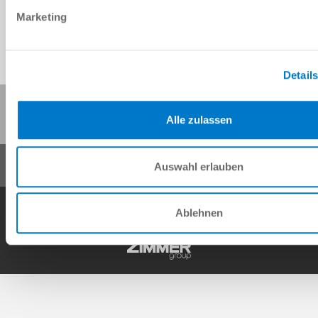
Marketing
Detail
Diese Seite teilen:
Alle zulassen
Auswahl erlauben
AGB
Datenschutz
Impressum
Kontakt
Ablehnen
Copyright © ZIMMER GROUP 2026