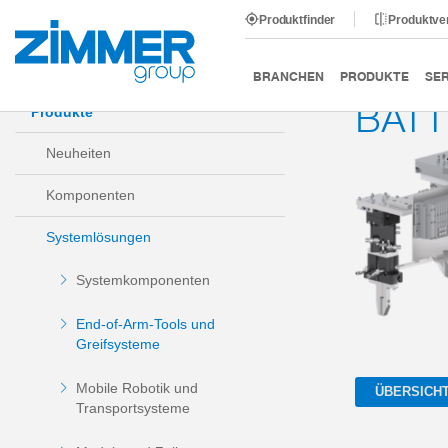
Produktfinder
Produktve
Start
Produkte
Systemlösungen
End-of-Arm-Tools
BRANCHEN
PRODUKTE
SER
BAT
Produkte
Neuheiten
Komponenten
Systemlösungen
Systemkomponenten
End-of-Arm-Tools und
Greifsysteme
Mobile Robotik und
ÜBERSICH
Transportsysteme