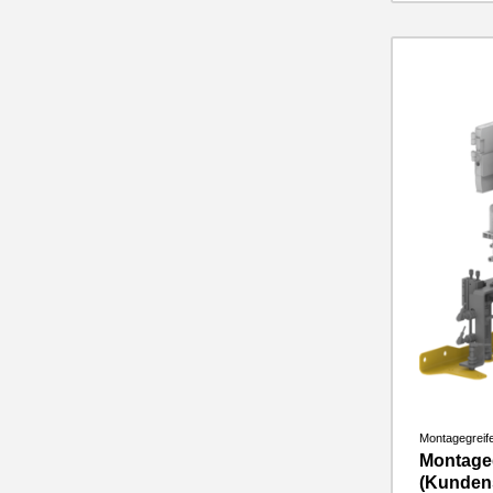
Montagegreife
Montageg
(Kundens