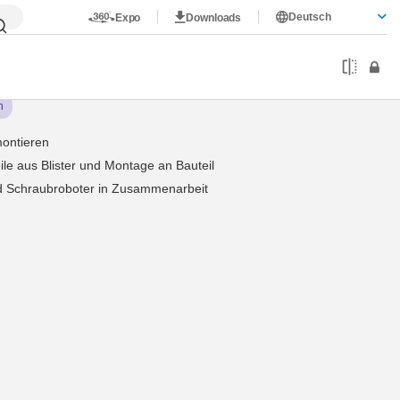
Deutsch
Expo
Downloads
tagegreifer für Anbauteile
h
montieren
eile aus Blister und Montage an Bauteil
nd Schraubroboter in Zusammenarbeit