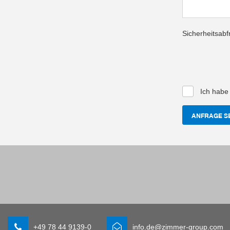
Sicherheitsabf
Ich habe
ANFRAGE S
+49 78 44 9139-0
info.de@zimmer-group.com