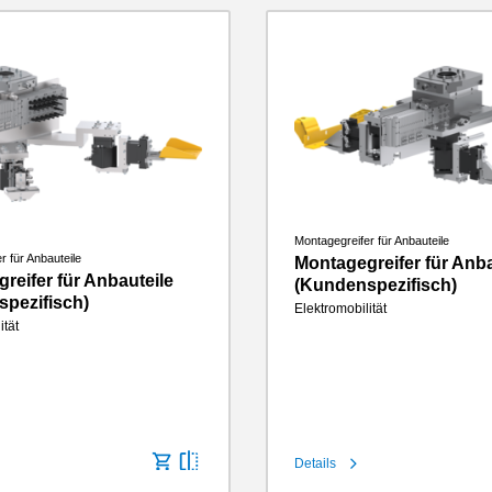
Montagegreifer für Anbauteile
r für Anbauteile
Montagegreifer für Anba
reifer für Anbauteile
(Kundenspezifisch)
pezifisch)
Elektromobilität
ität
Details