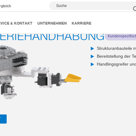
Suche
rgleich
 und Greifsysteme
Greifsysteme
Elektromobilität
Mon
VICE & KONTAKT
UNTERNEHMEN
KARRIERE
TERIEHANDHABUNG
Kundenspezifisc
Strukturanbauteile 
Bereitstellung der T
Handlingsgreifer u
T