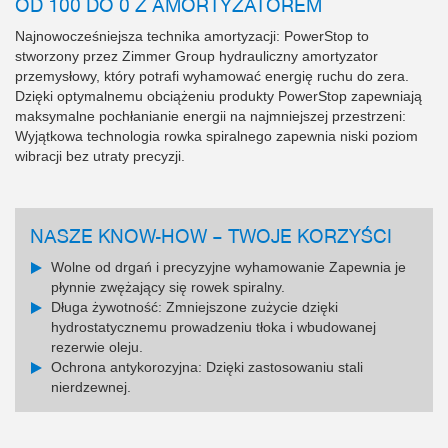
OD 100 DO 0 Z AMORTYZATOREM
Najnowocześniejsza technika amortyzacji: PowerStop to
stworzony przez Zimmer Group hydrauliczny amortyzator
przemysłowy, który potrafi wyhamować energię ruchu do zera.
Dzięki optymalnemu obciążeniu produkty PowerStop zapewniają
maksymalne pochłanianie energii na najmniejszej przestrzeni:
Wyjątkowa technologia rowka spiralnego zapewnia niski poziom
wibracji bez utraty precyzji.
NASZE KNOW-HOW – TWOJE KORZYŚCI
Wolne od drgań i precyzyjne wyhamowanie Zapewnia je
płynnie zwężający się rowek spiralny.
Długa żywotność: Zmniejszone zużycie dzięki
hydrostatycznemu prowadzeniu tłoka i wbudowanej
rezerwie oleju.
Ochrona antykorozyjna: Dzięki zastosowaniu stali
nierdzewnej.