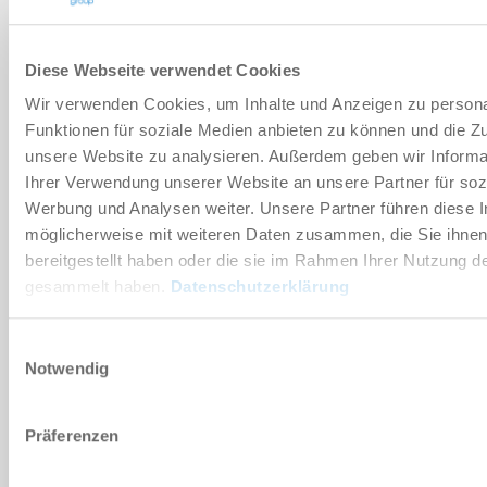
Diese Webseite verwendet Cookies
Wir verwenden Cookies, um Inhalte und Anzeigen zu persona
Funktionen für soziale Medien anbieten zu können und die Zug
unsere Website zu analysieren. Außerdem geben wir Informa
MINI ENERGY – MINIATUROWY
Ihrer Verwendung unserer Website an unsere Partner für soz
Jeśli chodzi o precyzyjne tłumienie w klasie miniaturowej,
Werbung und Analysen weiter. Unsere Partner führen diese 
amortyzatory Mini Energy zapewniają wysoką absorpcję energii.
möglicherweise mit weiteren Daten zusammen, die Sie ihne
bereitgestellt haben oder die sie im Rahmen Ihrer Nutzung d
gesammelt haben.
Datenschutzerklärung
Einwilligungsauswahl
Notwendig
Präferenzen