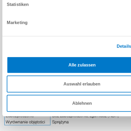
Statistiken
Marketing
ZALETY PRODUKTU
Detail
Maksymalna wydajność na minimalnej przestrzeni
Zintegrowany zbiornik oleju
Alle zulassen
Zwiększona długość prowadnicy
Auswahl erlauben
Ablehnen