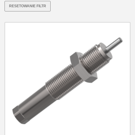
Z głowicą stalową
RESETOWANIE FILTR
Z głowicą z tworzywa sztucznego
Maksymalny pobór energii na skok w sytuacji
zatrzymania awaryjnego [J]