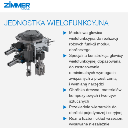
Start
Produkty
Rozwiązania systemowe
Narzędzia end of arm i systemy
JEDNOSTKA WIELOFUNKCYJNA
Modułowa głowica
wielofunkcyjna do realizacji
różnych funkcji modułu
obróbczego
Specjalna konstrukcja głowicy
wielofunkcyjnej dopasowana
do zastosowania,
o minimalnych wymogach
związanych z przestrzenią
i wymianą narzędzi
Obróbka drewna, materiałów
kompozytowych i tworzyw
sztucznych
Przekładnie wiertarskie do
obróbki pojedynczej i seryjnej
Różna liczba i układ wrzecion,
wysuwane niezależnie