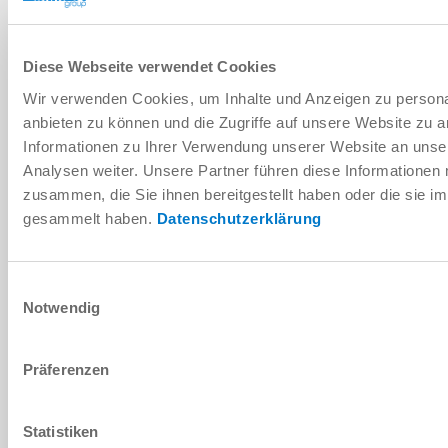
5. Moduły osadzania
Diese Webseite verwendet Cookies
Wir verwenden Cookies, um Inhalte und Anzeigen zu personal
anbieten zu können und die Zugriffe auf unsere Website zu 
ZAPRASZAMY DO KONTAKTU
Informationen zu Ihrer Verwendung unserer Website an unse
Analysen weiter. Unsere Partner führen diese Informationen
DANE OSOBOWE
zusammen, die Sie ihnen bereitgestellt haben oder die sie 
Imię
*
gesammelt haben.
Datenschutzerklärung
Nazwisko
*
Einwilligungsauswahl
Notwendig
Adres e-mail
*
Präferenzen
Firma
*
Lokalizacja
*
Statistiken