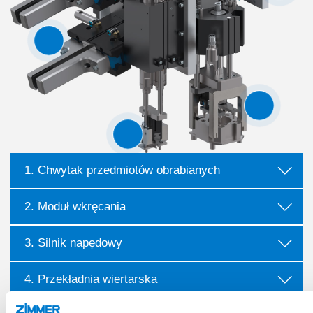
1. Chwytak przedmiotów obrabianych
2. Moduł wkręcania
3. Silnik napędowy
4. Przekładnia wiertarska