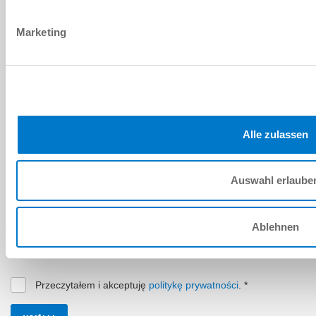
Kraj
*
Marketing
Kod pocztowy
*
Województwo
*
WIADOMOŚĆ
Alle zulassen
Wiadomość
*
Auswahl erlaube
Captcha
Ablehnen
Przeczytałem i akceptuję
politykę prywatności
.
*