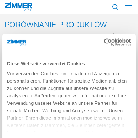
Start
Produkty
Porównanie produktów
PORÓWNANIE PRODUKTÓW
PRZEGLĄD NAJLEPSZYCH ROZWIĄZAŃ
Nasze porównanie produktów zawiera wszystkie dane techniczne.
Porównaj swoje preferowane produkty w tabeli, gdzie natychmiast
zobaczysz najważniejsze różnice. Dzięki temu masz gwarancję
Diese Webseite verwendet Cookies
podjęcia właściwej decyzji.
Wir verwenden Cookies, um Inhalte und Anzeigen zu
personalisieren, Funktionen für soziale Medien anbieten
Poznaj i porównuj inteligentnie!
zu können und die Zugriffe auf unsere Website zu
analysieren. Außerdem geben wir Informationen zu Ihrer
Verwendung unserer Website an unsere Partner für
soziale Medien, Werbung und Analysen weiter. Unsere
Partner führen diese Informationen möglicherweise mit
weiteren Daten zusammen, die Sie ihnen bereitgestellt
haben oder die sie im Rahmen Ihrer Nutzung der Dienste