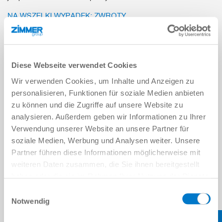
NA WSZELKI WYPADEK: ZWROTY.
Jeśli chcą Państwo zwrócić dostarczony produkt, nie stanowi to
żadnego problemu. Aby przesyłka trafiła u nas pod właściwe
drzwi, proszę postąpić następująco: wydrukować poniższy
formularz zwrotu towaru, wypełnić go i dołączyć do przesyłki.
Diese Webseite verwendet Cookies
Proszę zaadresować przesyłkę dokładnie tak, jak podano na
formularzu zwrotu.
Wir verwenden Cookies, um Inhalte und Anzeigen zu
personalisieren, Funktionen für soziale Medien anbieten
Jeśli mają Państwo jeszcze jakieś pytania, prosimy o kontakt
zu können und die Zugriffe auf unsere Website zu
telefoniczny z naszym serwisem.
analysieren. Außerdem geben wir Informationen zu Ihrer
Verwendung unserer Website an unsere Partner für
soziale Medien, Werbung und Analysen weiter. Unsere
KONTAKT DO SERWISU
Partner führen diese Informationen möglicherweise mit
weiteren Daten zusammen, die Sie ihnen bereitgestellt
ZWROTNE LISTY PRZEWOZOWE
haben oder die sie im Rahmen Ihrer Nutzung der Dienste
gesammelt haben.
Datenschutzerklärung
Einwilligungsauswahl
Notwendig