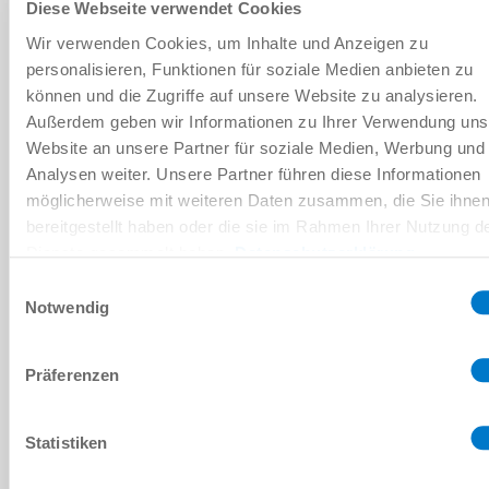
Diese Webseite verwendet Cookies
GBV36
Wir verwenden Cookies, um Inhalte und Anzeigen zu
32 [N]
personalisieren, Funktionen für soziale Medien anbieten zu
können und die Zugriffe auf unsere Website zu analysieren.
Außerdem geben wir Informationen zu Ihrer Verwendung uns
Website an unsere Partner für soziale Medien, Werbung und
0.13 [kg]
Analysen weiter. Unsere Partner führen diese Informationen
möglicherweise mit weiteren Daten zusammen, die Sie ihne
GBV50
bereitgestellt haben oder die sie im Rahmen Ihrer Nutzung d
Dienste gesammelt haben.
Datenschutzerklärung
65 [N]
Einwilligungsauswahl
Notwendig
0.37 [kg]
Präferenzen
GBV72
Statistiken
120 [N]