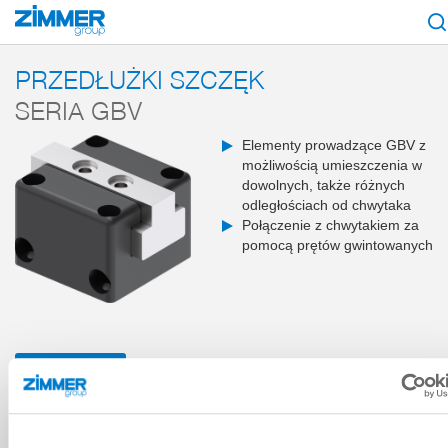
Start
Produkty
Komponenty
Technika manipulacyjna
Wyposażenie
PRZEDŁUŻKI SZCZĘK
SERIA GBV
Elementy prowadzące GBV z
możliwością umieszczenia w
dowolnych, także różnych
odległościach od chwytaka
Połączenie z chwytakiem za
pomocą prętów gwintowanych
PRZEGLĄD