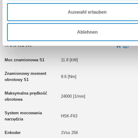
HSK-F63
Auswahl erlauben
1Vss 256
Ablehnen
HF145-001-006
11.8 [kW]
9.6 [Nm]
24000 [1/min]
HSK-F63
1Vss 256