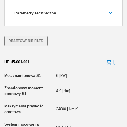
Parametry techniczne
Moc znamionowa S1 [kW]
RESETOWANIE FILTR
Znamionowy moment obrotowy S1 [Nm]
HF145-001-001
6 [kW]
4.9 [Nm]
Masa [kg]
24000 [1/min]