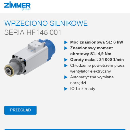
Start
Produkty
Komponenty
Technika maszynowa
Wrzeciona silniko
WRZECIONO SILNIKOWE
SERIA HF145-001
Moc znamionowa S1: 6 kW
Znamionowy moment
obrotowy S1: 4,9 Nm
Obroty maks.: 24 000 1/min
Chłodzenie powietrzem przez
wentylator elektryczny
Automatyczna wymiana
narzędzi
IO-Link ready
PRZEGLĄD