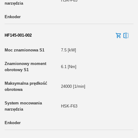
HSK-F63
HF145-001-002
7.5 [kW]
6.1 [Nm]
24000 [1/min]
HSK-F63