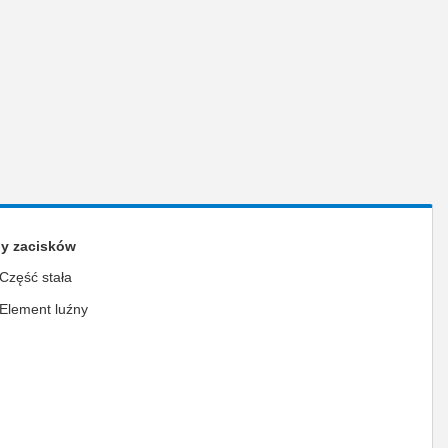
ny zacisków
Część stała
Element luźny