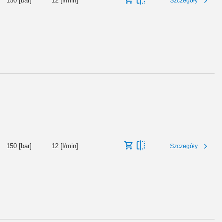
150 [bar]
12 [l/min]
Szczegóły
150 [bar]
12 [l/min]
Szczegóły