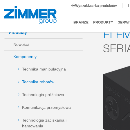
Wyszukiwarka produktów
Start
Produkty
Komponenty
Technika robotów
BRANŻE
PRODUKTY
SERWI
ELEM
Produkty
SERI
Nowości
Komponenty
Technika manipulacyjna
Technika robotów
Technologia próżniowa
Komunikacja przemysłowa
Technologia zaciskania i
hamowania