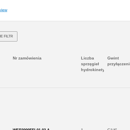
view
E FILTR
Nr zamówienia
Liczba
Gwint
sprzęgieł
przyłączen
hydrokinetycznych