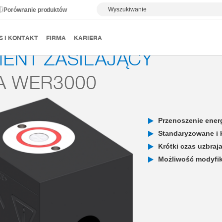
Wyszukiwanie
Porównanie produktów
Elementy zasilania
Seria WER3000 hydrokinetyczne
S I KONTAKT
FIRMA
KARIERA
ENT ZASILAJĄCY
A WER3000
Przenoszenie energ
Standaryzowane i
Krótki czas uzbra
Możliwość modyfika