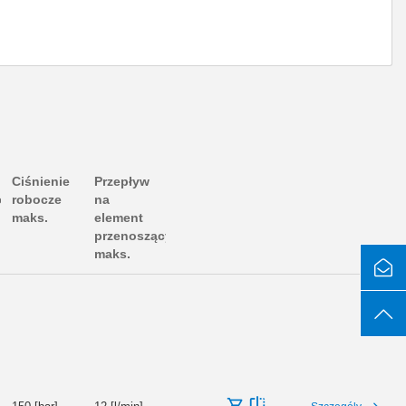
Ciśnienie
Przepływ
iowy
robocze
na
maks.
element
przenoszący
maks.