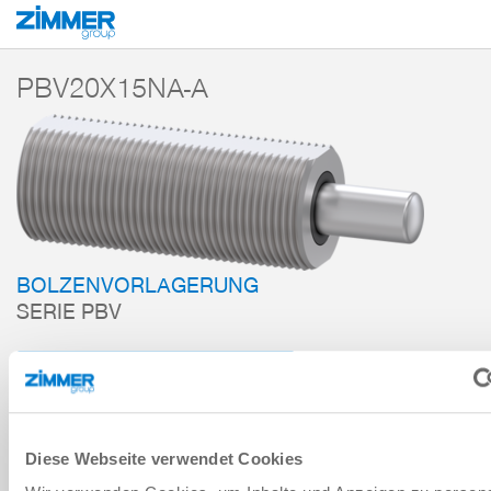
Start
Produkte
Komponenten
Dämpfungstechnik
Zubehör
PBV
PBV20X15NA-A
BOLZENVORLAGERUNG
SERIE PBV
ZUM WARENKORB HINZUFÜGEN
ZUM VERGLEICH HINZUFÜGEN
Diese Webseite verwendet Cookies