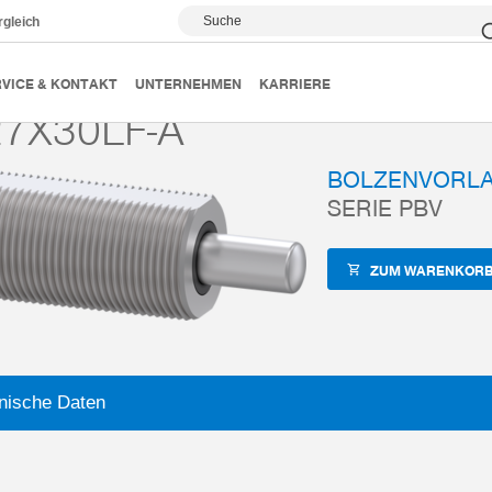
Suche
rgleich
Zubehör
PBV
PBV27X30LF-A
VICE & KONTAKT
UNTERNEHMEN
KARRIERE
7X30LF-A
BOLZENVORL
SERIE PBV
ZUM WARENKORB
nische Daten