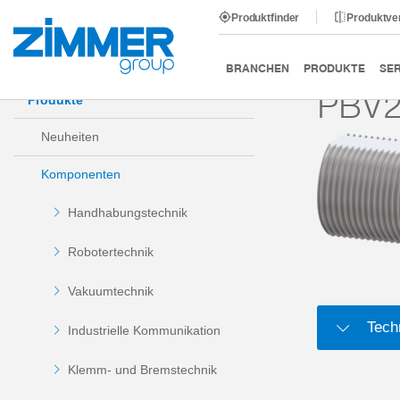
Produktfinder
Produktve
Start
Produkte
Komponenten
Dämpfungstechnik
BRANCHEN
PRODUKTE
SER
PBV2
Produkte
Neuheiten
Komponenten
Handhabungstechnik
Robotertechnik
Vakuumtechnik
Tech
Industrielle Kommunikation
Klemm- und Bremstechnik