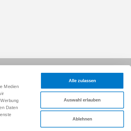
Alle zulassen
le Medien
ir
Auswahl erlauben
, Werbung
Folgen Sie uns:
ren Daten
ienste
Ablehnen
Karriere