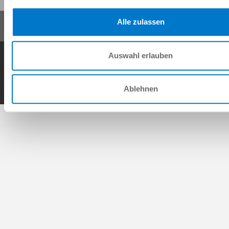
Alle zulassen
AGB
Datenschutz
Impressum
Kontakt
Auswahl erlauben
Copyright © ZIMMER GROUP 2026
Ablehnen