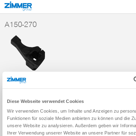
Start
Produkte
Komponenten
Handhabungstechnik
Zubehör
ZU
A150-270
ANSCHLAGHEBEL
SERIE A
Diese Webseite verwendet Cookies
Wir verwenden Cookies, um Inhalte und Anzeigen zu persona
ZUM WARENKORB HINZUFÜGEN
Funktionen für soziale Medien anbieten zu können und die Zug
unsere Website zu analysieren. Außerdem geben wir Informa
ZUM VERGLEICH HINZUFÜGEN
Ihrer Verwendung unserer Website an unsere Partner für soz