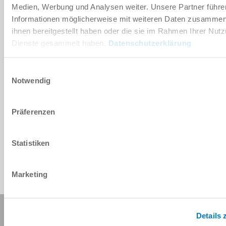
Medien, Werbung und Analysen weiter. Unsere Partner führe
Informationen möglicherweise mit weiteren Daten zusammen,
ihnen bereitgestellt haben oder die sie im Rahmen Ihrer Nut
Technische Daten
Dienste gesammelt haben.
Datenschutzerklärung
Einwilligungsauswahl
Notwendig
Präferenzen
Statistiken
Marketing
Diese Seite teilen:
Details 