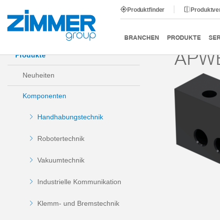
Produktfinder
Produktve
Start
Produkte
Komponenten
Handhabungstechni
BRANCHEN
PRODUKTE
SER
APW
Produkte
Neuheiten
Komponenten
Handhabungstechnik
Robotertechnik
Vakuumtechnik
Industrielle Kommunikation
Klemm- und Bremstechnik