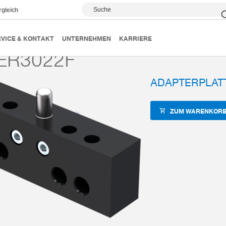
Suche
rgleich
k
Zubehör
ZUB-REF
APWER3022F
VICE & KONTAKT
UNTERNEHMEN
KARRIERE
ER3022F
ADAPTERPLAT
ZUM WARENKORB