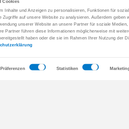
t Cookies
 Inhalte und Anzeigen zu personalisieren, Funktionen für sozia
e Zugriffe auf unsere Website zu analysieren. Außerdem geben w
rwendung unserer Website an unsere Partner für soziale Medien
re Partner führen diese Informationen möglicherweise mit weite
Service & Kontakt
Unternehmen
ereitgestellt haben oder die sie im Rahmen Ihrer Nutzung der D
Ansprechpartner weltweit
THE KNOW-HOW FACTORY
chutzerklärung
Service-Kontakt
Historie
Kontaktformular
Produktionsstandorte
Pre-Sales
Messen & Events
Service
News
Präferenzen
Statistiken
Marketin
Datenbereitstellung / Downloads
Qualitäts- Energie- und Umwe
Anfahrt
Awards
Presse
Verhaltenskodex
AGB