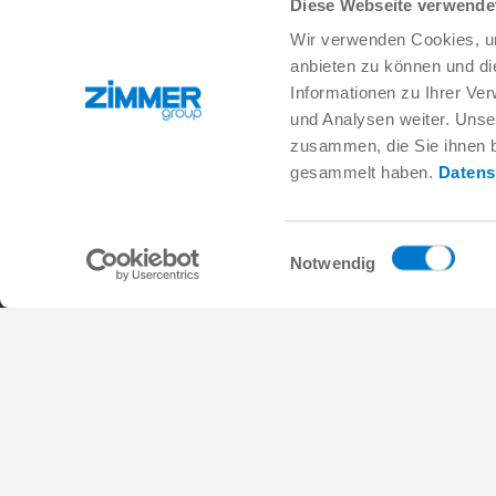
Diese Webseite verwende
Wir verwenden Cookies, um
+49 78 44 9139-0
info.de@zimmer-group.com
anbieten zu können und di
Informationen zu Ihrer Ve
und Analysen weiter. Unse
Branchen
Produkte
zusammen, die Sie ihnen b
Mobilität
Neuheiten
gesammelt haben.
Datens
Maschinen- und Anlagenbau
Komponenten
Konsumgüter
Systemlösungen
Logistik
Verfahrenstechnik
Einwilligungsauswahl
Life Science
SOFT CLOSE
Notwendig
Elektronik
Digital Services
Robotiklösungen
Produktfinder
SOFT CLOSE
Glossar & FAQ
MIM / Kunststoffteile
AGB
Datenschutz
Impressum
Kontakt