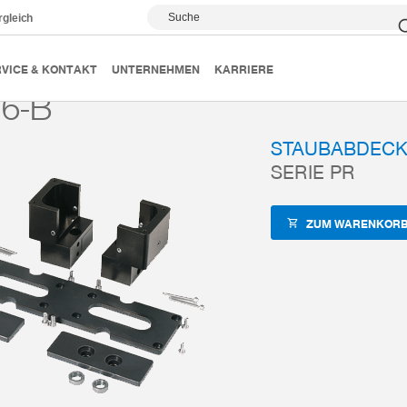
Suche
rgleich
k
Zubehör
ZUB-REF
PR416-B
VICE & KONTAKT
UNTERNEHMEN
KARRIERE
6-B
STAUBABDEC
SERIE PR
ZUM WARENKORB