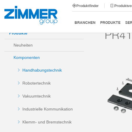
Produktfinder
Produktve
Start
Produkte
Komponenten
Handhabungstechni
BRANCHEN
PRODUKTE
SER
PR41
Produkte
Neuheiten
Komponenten
Handhabungstechnik
Robotertechnik
Vakuumtechnik
Industrielle Kommunikation
Klemm- und Bremstechnik