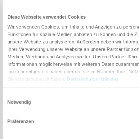
Vorname
*
Diese Webseite verwendet Cookies
Nachname
*
Wir verwenden Cookies, um Inhalte und Anzeigen zu persona
Funktionen für soziale Medien anbieten zu können und die Zug
E-Mail Adresse
*
unsere Website zu analysieren. Außerdem geben wir Informa
Ihrer Verwendung unserer Website an unsere Partner für soz
Firma
*
Medien, Werbung und Analysen weiter. Unsere Partner führe
Informationen möglicherweise mit weiteren Daten zusammen,
Ort
*
ihnen bereitgestellt haben oder die sie im Rahmen Ihrer Nut
Dienste gesammelt haben.
Datenschutzerklärung
Land
*
Einwilligungsauswahl
Notwendig
PLZ
*
Bundesland
*
Präferenzen
NACHRICHT