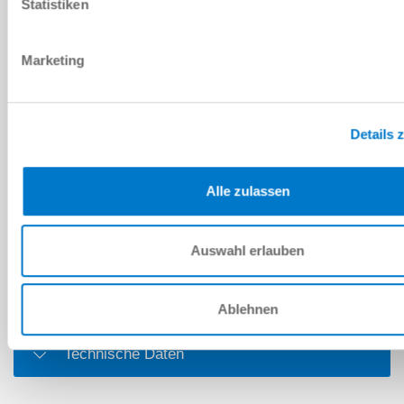
Statistiken
Nachricht
*
Marketing
Sicherheitsabfrage
Details 
Ich habe die
Datenschutzerklärung
gelesen und akzeptiere
Alle zulassen
diese.
*
Auswahl erlauben
ANFRAGE SENDEN
Ablehnen
Technische Daten