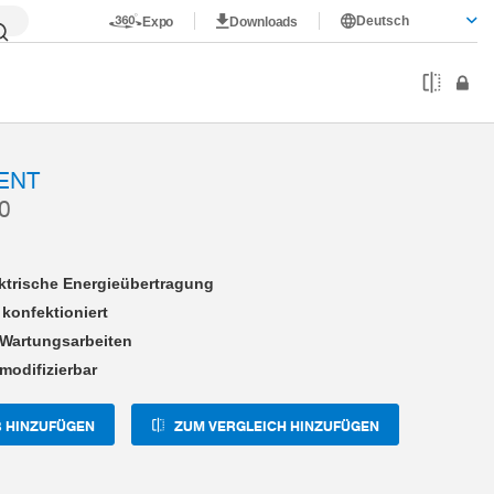
Deutsch
Expo
Downloads
I14-16-A
ENT
0
ektrische Energieübertragung
 konfektioniert
 Wartungsarbeiten
modifizierbar
 HINZUFÜGEN
ZUM VERGLEICH HINZUFÜGEN