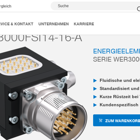
Suche
rgleich
Energieelemente
Serie WER3000 elektrisch
WER3000FS
VICE & KONTAKT
UNTERNEHMEN
KARRIERE
000FSI14-16-A
ENERGIEELEM
SERIE WER300
Fluidische und el
Standardisiert und
Kurze Rüstzeit bei
Kundenspezifisch 
ZUM WARENKORB