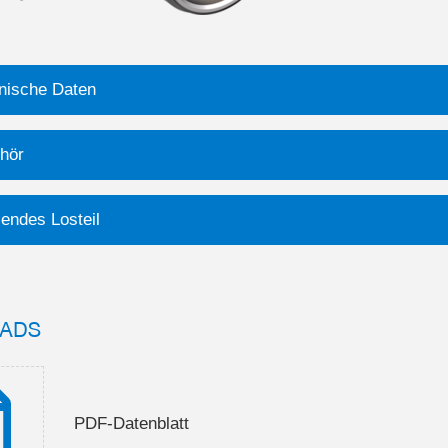
nische Daten
hör
endes Losteil
ADS
PDF-Datenblatt