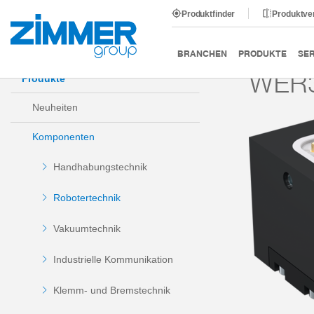
Produktfinder
Produktve
Start
Produkte
Komponenten
Robotertechnik
BRANCHEN
PRODUKTE
SER
WER3
Produkte
Neuheiten
Komponenten
Handhabungstechnik
Robotertechnik
Vakuumtechnik
Industrielle Kommunikation
Klemm- und Bremstechnik