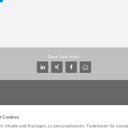
Diese Seite teilen:
Service & Kontakt
Unternehmen
t Cookies
Ansprechpartner weltweit
THE KNOW-HOW FACTORY
 Inhalte und Anzeigen zu personalisieren, Funktionen für sozia