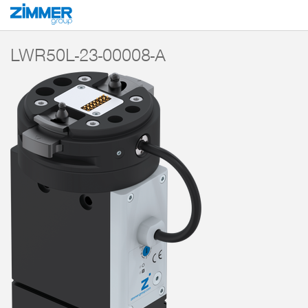
Start
Produkte
Komponenten
Robotertechnik
MATCH - End-of-Arm-E
LWR50L-23-00008-A