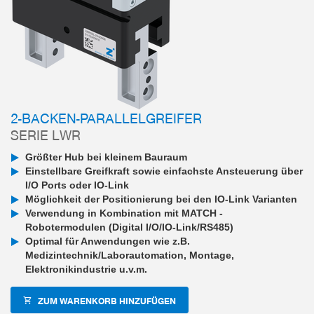
2-BACKEN-PARALLELGREIFER
SERIE LWR
Größter Hub bei kleinem Bauraum
Einstellbare Greifkraft sowie einfachste Ansteuerung über
I/O Ports oder IO-Link
Möglichkeit der Positionierung bei den IO-Link Varianten
Verwendung in Kombination mit MATCH -
Robotermodulen (Digital I/O/IO-Link/RS485)
Optimal für Anwendungen wie z.B.
Medizintechnik/Laborautomation, Montage,
Elektronikindustrie u.v.m.
ZUM WARENKORB HINZUFÜGEN