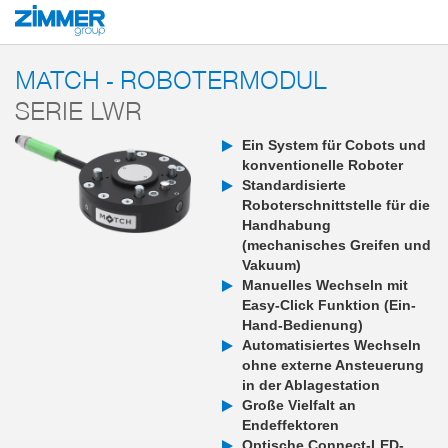
Start
Produkte
Komponenten
Robotertechnik
MATCH - End-of-Arm-E
MATCH - ROBOTERMODUL
SERIE LWR
Ein System für Cobots und
konventionelle Roboter
Standardisierte
Roboterschnittstelle für die
Handhabung
(mechanisches Greifen und
Vakuum)
Manuelles Wechseln mit
Easy-Click Funktion (Ein-
Hand-Bedienung)
Automatisiertes Wechseln
ohne externe Ansteuerung
in der Ablagestation
Große Vielfalt an
Endeffektoren
Optische Connect-LED-