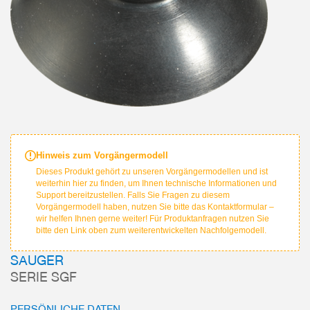
Hinweis zum Vorgängermodell
Dieses Produkt gehört zu unseren Vorgängermodellen und ist
weiterhin hier zu finden, um Ihnen technische Informationen und
Support bereitzustellen. Falls Sie Fragen zu diesem
Vorgängermodell haben, nutzen Sie bitte das Kontaktformular –
wir helfen Ihnen gerne weiter! Für Produktanfragen nutzen Sie
bitte den Link oben zum weiterentwickelten Nachfolgemodell.
SAUGER
SERIE SGF
PERSÖNLICHE DATEN