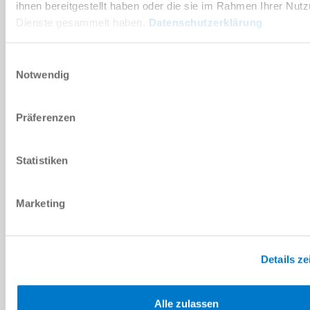
NACHRICHT
ihnen bereitgestellt haben oder die sie im Rahmen Ihrer Nut
Dienste gesammelt haben.
Datenschutzerklärung
Nachricht
*
Einwilligungsauswahl
Notwendig
Sicherheitsabfrage
Präferenzen
Ich habe die
Datenschutzerklärung
gelesen und akzeptiere
Statistiken
diese.
*
Marketing
ANFRAGE SENDEN
Details z
Technische Daten
Alle zulassen