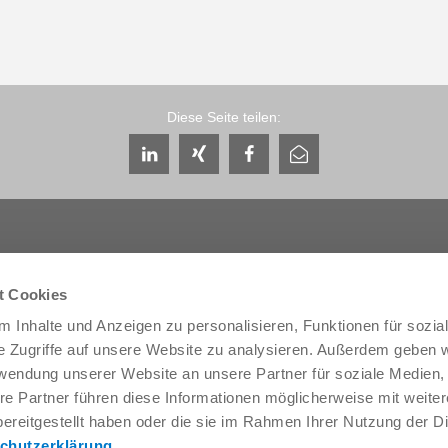
Diese Seite teilen:
t Cookies
Service & Kontakt
Unternehmen
 Inhalte und Anzeigen zu personalisieren, Funktionen für sozia
e Zugriffe auf unsere Website zu analysieren. Außerdem geben w
Ansprechpartner weltweit
THE KNOW-HOW FACTORY
Service-Kontakt
Historie
rwendung unserer Website an unsere Partner für soziale Medien
Kontaktformular
Produktionsstandorte
re Partner führen diese Informationen möglicherweise mit weite
Pre-Sales
Messen & Events
ereitgestellt haben oder die sie im Rahmen Ihrer Nutzung der D
Service
News
chutzerklärung