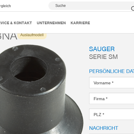
Suche
rgleich
Vakuumsauger
Serie SM
SM18NA
VICE & KONTAKT
UNTERNEHMEN
KARRIERE
8NA
Auslaufmodell
SAUGER
SERIE SM
PERSÖNLICHE DA
Vorname
*
Firma
*
PLZ
*
NACHRICHT