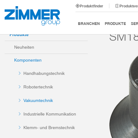
Produktfinder
Produktve
Start
Produkte
Komponenten
Vakuumtechnik
BRANCHEN
PRODUKTE
SER
SM1
Produkte
Neuheiten
Komponenten
Handhabungstechnik
Robotertechnik
Vakuumtechnik
Industrielle Kommunikation
Klemm- und Bremstechnik