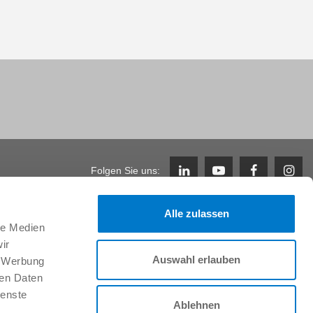
Folgen Sie uns:
Alle zulassen
Karriere
le Medien
ir
Arbeiten im Team & Benefits
Auswahl erlauben
Stellenangebote
, Werbung
Initiativbewerbung
ren Daten
Studenten
ienste
Ablehnen
Schüler