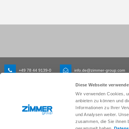
+49 78 44 9139-0
info.de@zimmer-group.com
Diese Webseite verwende
Branchen
Produkte
Wir verwenden Cookies, um
anbieten zu können und di
Mobilität
Neuheiten
Maschinen- und Anlagenbau
Komponenten
Informationen zu Ihrer Ve
Konsumgüter
Systemlösungen
und Analysen weiter. Unse
Logistik
Verfahrenstechnik
zusammen, die Sie ihnen b
Life Science
SOFT CLOSE
gesammelt haben.
Datens