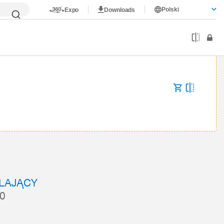
Polski
Expo
Downloads
ILAJĄCY
0