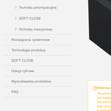
Technika amortyzacyjna
SOFT CLOSE
Technika maszynowa
Rozwiązania systemowe
Technologia produkcji
SOFT CLOSE
Usługi cyfrowe
Wyszukiwarka produktów
Informac
FAQ
Ten produ
jest dostę
techniczne
tego popr
kontaktow