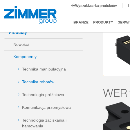
Wyszukiwarka produktów
Start
Produkty
Komponenty
Technika robotów
BRANŻE
PRODUKTY
SERWI
Produkty
Nowości
Komponenty
Technika manipulacyjna
Technika robotów
WER1
Technologia próżniowa
Komunikacja przemysłowa
Technologia zaciskania i
hamowania