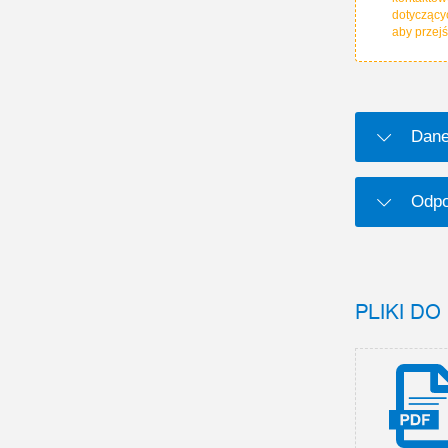
dotyczący
aby przej
Dane
Odpo
PLIKI D