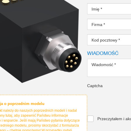
Imię
*
Firma
*
Kod pocztowy
*
WIADOMOŚĆ
Wiadomość
*
Captcha
ja o poprzednim modelu
kt należy do naszych poprzednich modeli i nadal
pny tutaj, aby zapewnić Państwu informacje
Przeczytałem i ak
 i wsparcie. Jeśli mają Państwo pytania dotyczące
zedniego modelu, prosimy skorzystać z formularza
ego – chętnie pomożemy! W przypadku pytań