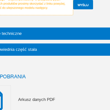
ch produktów prosimy skorzystać z linku powyżej,
WYŚLIJ
ść do ulepszonego modelu następcy.
 techniczne
wiednia część stała
O POBRANIA
Arkusz danych PDF