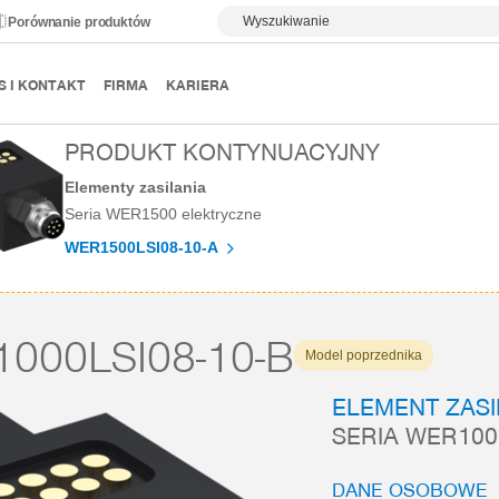
Wyszukiwanie
Porównanie produktów
Elementy zasilania
WER1000LSI08-10-B
S I KONTAKT
FIRMA
KARIERA
PRODUKT KONTYNUACYJNY
Elementy zasilania
Seria WER1500 elektryczne
WER1500LSI08-10-A
000LSI08-10-B
Model poprzednika
ELEMENT ZAS
SERIA WER100
DANE OSOBOWE